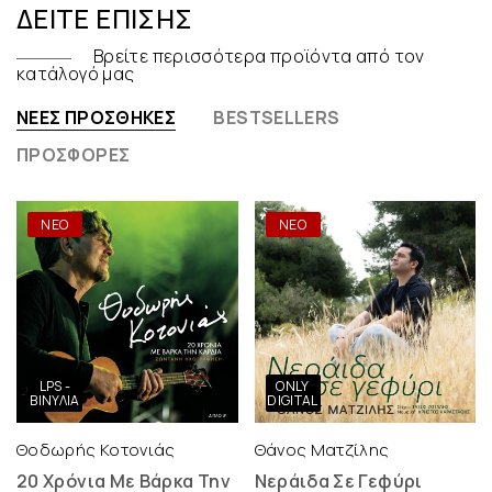
ΔΕΊΤΕ ΕΠΊΣΗΣ
Βρείτε περισσότερα προϊόντα από τον
κατάλογό μας
ΝΈΕΣ ΠΡΟΣΘΉΚΕΣ
BESTSELLERS
ΠΡΟΣΦΟΡΈΣ
ΝΕΟ
ΝΕΟ
LPS -
ONLY
ΒΙΝΎΛΙΑ
DIGITAL
Θοδωρής Κοτονιάς
Θάνος Ματζίλης
20 Χρόνια Με Βάρκα Την
Νεράιδα Σε Γεφύρι