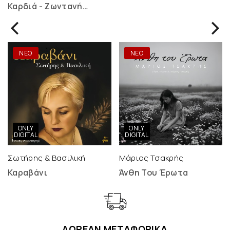
Καρδιά - Ζωντανή
Ηχογράφηση - 2 LP
ΝΕΟ
ΝΕΟ
ONLY
ONLY
DIGITAL
DIGITAL
Σωτήρης & Βασιλική
Μάριος Τσακρής
Καραβάνι
Άνθη Του Έρωτα
ΔΩΡΕΑΝ ΜΕΤΑΦΟΡΙΚΑ