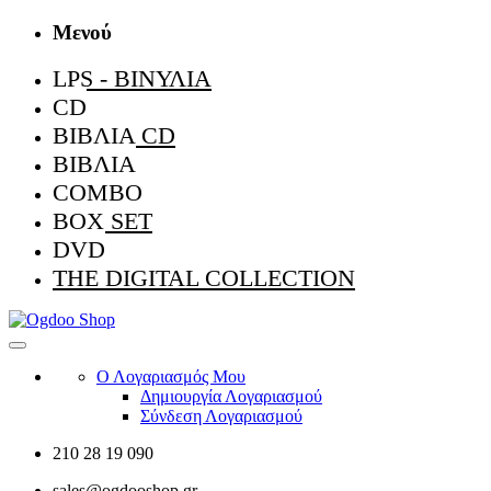
Μενού
LPS - ΒΙΝΎΛΙΑ
CD
ΒΙΒΛΊΑ CD
ΒΙΒΛΊΑ
COMBO
BOX SET
DVD
THE DIGITAL COLLECTION
Ο Λογαριασμός Μου
Δημιουργία Λογαριασμού
Σύνδεση Λογαριασμού
210 28 19 090
sales@ogdooshop.gr