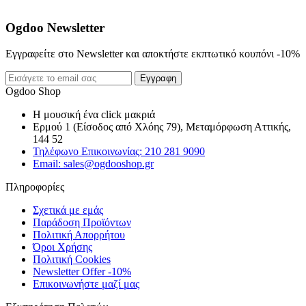
Ogdoo Newsletter
Εγγραφείτε στο Newsletter και αποκτήστε εκπτωτικό κουπόνι -10%
Εγγραφη
Ogdoo Shop
Η μουσική ένα click μακριά
Ερμού 1 (Είσοδος από Χλόης 79), Μεταμόρφωση Αττικής,
144 52
Τηλέφωνο Επικοινωνίας: 210 281 9090
Email: sales@ogdooshop.gr
Πληροφορίες
Σχετικά με εμάς
Παράδοση Προϊόντων
Πολιτική Απορρήτου
Όροι Χρήσης
Πολιτική Cookies
Newsletter Offer -10%
Επικοινωνήστε μαζί μας