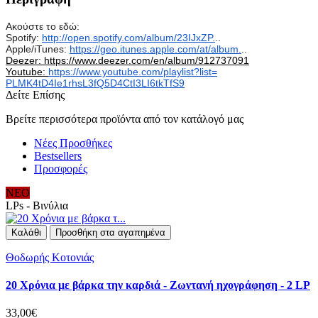
Ακούστε το εδώ:
Spotify:
http://open.spotify.com/album/
23IJxZP.
..
Apple/iTunes:
https://geo.itunes.apple.com/
at/album.
..
Deezer: https://www.deezer.com/en/
album/912737091
Youtube:
https://www.youtube.com/
playlist?list=
PLMK4tD4Ie1rhsL3fQ5D4CtI3LI6tk
TfS9
Δείτε Επίσης
Βρείτε περισσότερα προϊόντα από τον κατάλογό μας
Νέες Προσθήκες
Bestsellers
Προσφορές
ΝΕΟ
LPs - Βινύλια
Καλάθι
Προσθήκη στα αγαπημένα
Θοδωρής Κοτονιάς
20 Χρόνια με βάρκα την καρδιά - Ζωντανή ηχογράφηση - 2 LP
33,00€