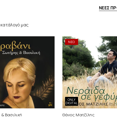
ΝΈΕΣ Π
 κατάλογό μας
ΝΕΟ
ONLY
DIGITAL
 & Βασιλική
Θάνος Ματζίλης