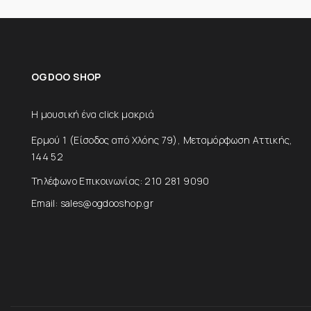
OGDOO SHOP
Η μουσική ένα click μακριά
Ερμού 1 (Είσοδος από Χλόης 79), Μεταμόρφωση Αττικής,
144 52
Τηλέφωνο Επικοινωνίας: 210 281 9090
Email: sales@ogdooshop.gr