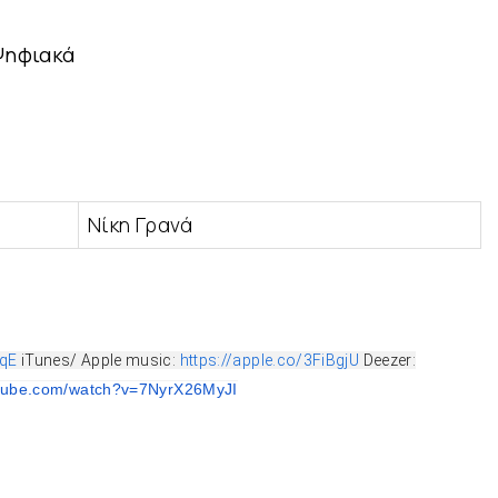
Ψηφιακά
Νίκη Γρανά
HqE
iTunes/ Apple music:
https://apple.co/3FiBgjU
Deezer:
tube.
com/watch?v=7NyrX26MyJI