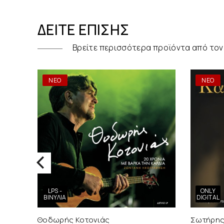
ΔΕΊΤΕ ΕΠΊΣΗΣ
Βρείτε περισσότερα προϊόντα από τον
ΝΕΟ
ΝΕΟ
LPS -
ONLY
ΒΙΝΎΛΙΑ
DIGITAL
Θοδωρής Κοτονιάς
Σωτήρης