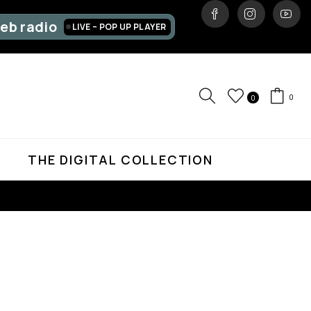
eb radio
LIVE – POP UP PLAYER
0
0
D
THE DIGITAL COLLECTION