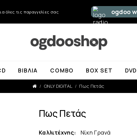
ogdoo w
ια όλες τις παραγγελίες σας
CD
ΒΙΒΛΊΑ
COMBO
BOX SET
DV
ONLY DIGITAL
Πως Πετάς
Πως Πετάς
Καλλιτέχνης:
Νίκη Γρανά