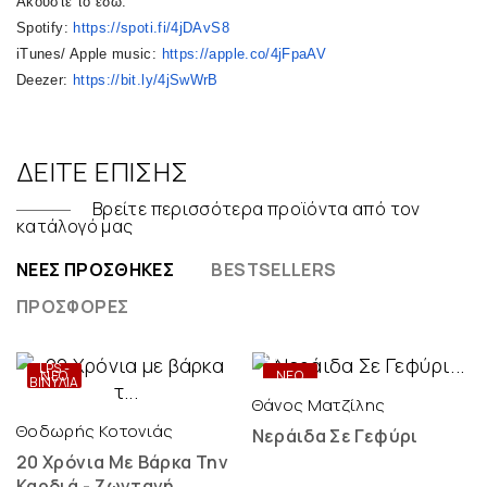
Ακούστε το εδώ:
Spotify:
https://spoti.fi/
4jDAvS8
iTunes/ Apple music:
https://apple.co/
4jFpaAV
Deezer:
https://bit.ly/4jSwWrB
ΔΕΊΤΕ ΕΠΊΣΗΣ
Βρείτε περισσότερα προϊόντα από τον
κατάλογό μας
ΝΈΕΣ ΠΡΟΣΘΉΚΕΣ
BESTSELLERS
ΠΡΟΣΦΟΡΈΣ
ONLY
DIGITAL
LPS -
ΝΕΟ
ΝΕΟ
ΒΙΝΎΛΙΑ
Θάνος Ματζίλης
Θοδωρής Κοτονιάς
Νεράιδα Σε Γεφύρι
20 Χρόνια Με Βάρκα Την
Καρδιά - Ζωντανή