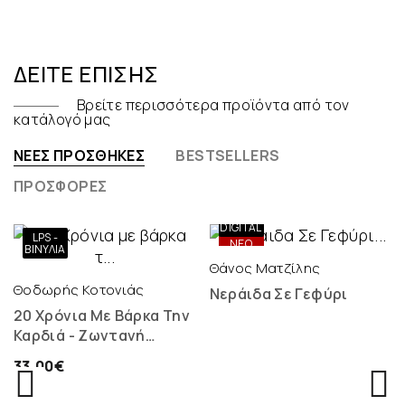
ΔΕΊΤΕ ΕΠΊΣΗΣ
Βρείτε περισσότερα προϊόντα από τον
κατάλογό μας
ΝΈΕΣ ΠΡΟΣΘΉΚΕΣ
BESTSELLERS
ΠΡΟΣΦΟΡΈΣ
ONLY
DIGITAL
LPS -
ΝΕΟ
ΝΕΟ
ΒΙΝΎΛΙΑ
Θάνος Ματζίλης
Θοδωρής Κοτονιάς
Νεράιδα Σε Γεφύρι
20 Χρόνια Με Βάρκα Την
Καρδιά - Ζωντανή
Ηχογράφηση - 2 LP
33,00€