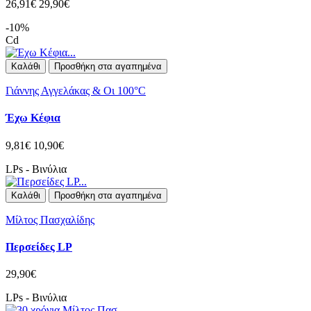
26,91€
29,90€
-10%
Cd
Καλάθι
Προσθήκη στα αγαπημένα
Γιάννης Αγγελάκας & Οι 100°C
Έχω Κέφια
9,81€
10,90€
LPs - Βινύλια
Καλάθι
Προσθήκη στα αγαπημένα
Μίλτος Πασχαλίδης
Περσείδες LP
29,90€
LPs - Βινύλια