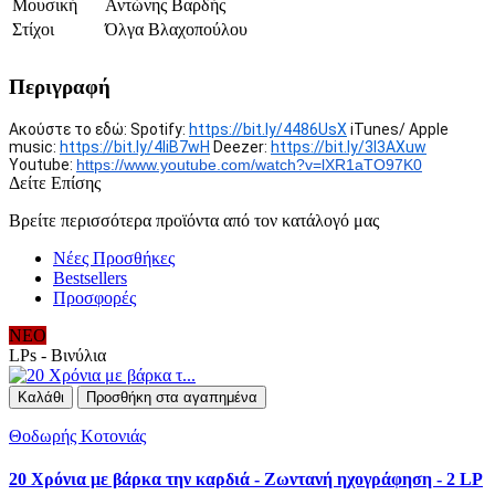
Μουσική
Αντώνης Βαρδής
Στίχοι
Όλγα Βλαχοπούλου
Περιγραφή
Ακούστε το εδώ: Spotify:
https://bit.ly/4486UsX
iTunes/ Apple
music:
https://bit.ly/4liB7wH
Deezer:
https://bit.ly/3I3AXuw
Youtube:
https://www.youtube.com/watch?
v=lXR1aTO97K0
Δείτε Επίσης
Βρείτε περισσότερα προϊόντα από τον κατάλογό μας
Νέες Προσθήκες
Bestsellers
Προσφορές
ΝΕΟ
LPs - Βινύλια
Καλάθι
Προσθήκη στα αγαπημένα
Θοδωρής Κοτονιάς
20 Χρόνια με βάρκα την καρδιά - Ζωντανή ηχογράφηση - 2 LP