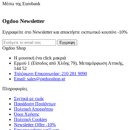
Μέσω της Eurobank
Ogdoo Newsletter
Εγγραφείτε στο Newsletter και αποκτήστε εκπτωτικό κουπόνι -10%
Εγγραφη
Ogdoo Shop
Η μουσική ένα click μακριά
Ερμού 1 (Είσοδος από Χλόης 79), Μεταμόρφωση Αττικής,
144 52
Τηλέφωνο Επικοινωνίας: 210 281 9090
Email: sales@ogdooshop.gr
Πληροφορίες
Σχετικά με εμάς
Παράδοση Προϊόντων
Πολιτική Απορρήτου
Όροι Χρήσης
Πολιτική Cookies
Newsletter Offer -10%
Επικοινωνήστε μαζί μας