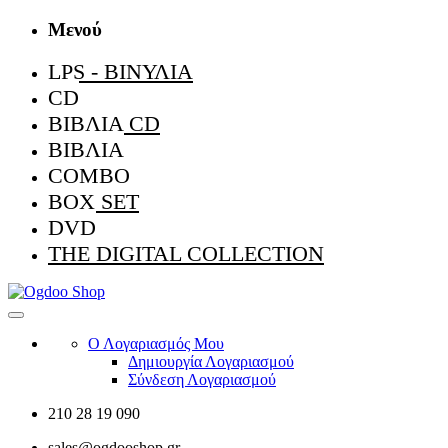
Μενού
LPS - ΒΙΝΎΛΙΑ
CD
ΒΙΒΛΊΑ CD
ΒΙΒΛΊΑ
COMBO
BOX SET
DVD
THE DIGITAL COLLECTION
Ο Λογαριασμός Μου
Δημιουργία Λογαριασμού
Σύνδεση Λογαριασμού
210 28 19 090
sales@ogdooshop.gr