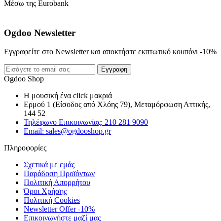
Μέσω της Eurobank
Ogdoo Newsletter
Εγγραφείτε στο Newsletter και αποκτήστε εκπτωτικό κουπόνι -10%
Εγγραφη
Ogdoo Shop
Η μουσική ένα click μακριά
Ερμού 1 (Είσοδος από Χλόης 79), Μεταμόρφωση Αττικής,
144 52
Τηλέφωνο Επικοινωνίας: 210 281 9090
Email: sales@ogdooshop.gr
Πληροφορίες
Σχετικά με εμάς
Παράδοση Προϊόντων
Πολιτική Απορρήτου
Όροι Χρήσης
Πολιτική Cookies
Newsletter Offer -10%
Επικοινωνήστε μαζί μας