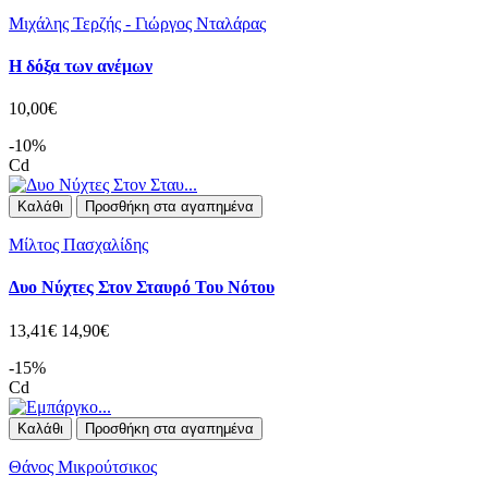
Μιχάλης Τερζής - Γιώργος Νταλάρας
Η δόξα των ανέμων
10,00€
-10%
Cd
Καλάθι
Προσθήκη στα αγαπημένα
Μίλτος Πασχαλίδης
Δυο Νύχτες Στον Σταυρό Του Νότου
13,41€
14,90€
-15%
Cd
Καλάθι
Προσθήκη στα αγαπημένα
Θάνος Μικρούτσικος