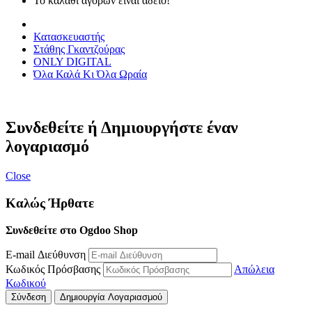
Το καλάθι αγορών είναι άδειο!
Κατασκευαστής
Στάθης Γκαντζούρας
ONLY DIGITAL
Όλα Καλά Κι Όλα Ωραία
Συνδεθείτε ή Δημιουργήστε έναν
λογαριασμό
Close
Καλώς Ήρθατε
Συνδεθείτε στο Ogdoo Shop
E-mail Διεύθυνση
Κωδικός Πρόσβασης
Απώλεια
Κωδικού
Σύνδεση
Δημιουργία Λογαριασμού