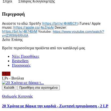
Στίχοι
Σταύρος Κουγιουμτζής
Περιγραφή
Ακούστε το εδώ: Spotify:
https://bit.ly/4hWBCft
iTunes/ Apple
music:
https://apple.co/4oZnpAr
Deezer:
https://bit.ly/48740rM
Youtube:
https://www.youtube.com/watch?
v=lZIR9W4RhXA
Δείτε Επίσης
Βρείτε περισσότερα προϊόντα από τον κατάλογό μας
Νέες Προσθήκες
Bestsellers
Προσφορές
ΝΕΟ
LPs - Βινύλια
Καλάθι
Προσθήκη στα αγαπημένα
Θοδωρής Κοτονιάς
20 Χρόνια με βάρκα την καρδιά - Ζωντανή ηχογράφηση - 2 LP