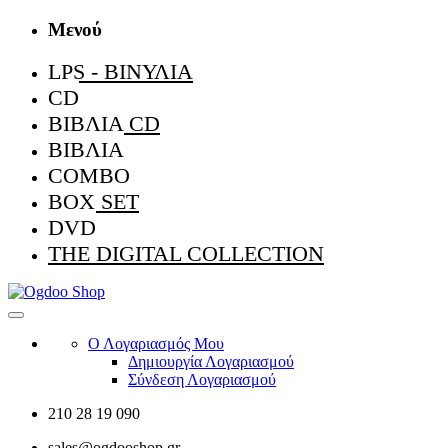
Μενού
LPS - ΒΙΝΎΛΙΑ
CD
ΒΙΒΛΊΑ CD
ΒΙΒΛΊΑ
COMBO
BOX SET
DVD
THE DIGITAL COLLECTION
Ο Λογαριασμός Μου
Δημιουργία Λογαριασμού
Σύνδεση Λογαριασμού
210 28 19 090
sales@ogdooshop.gr