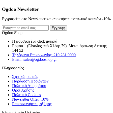
Ogdoo Newsletter
Εγγραφείτε στο Newsletter και αποκτήστε εκπτωτικό κουπόνι -10%
Εγγραφη
Ogdoo Shop
Η μουσική ένα click μακριά
Ερμού 1 (Είσοδος από Χλόης 79), Μεταμόρφωση Αττικής,
144 52
Τηλέφωνο Επικοινωνίας: 210 281 9090
Email: sales@ogdooshop.gr
Πληροφορίες
Σχετικά με εμάς
Παράδοση Προϊόντων
Πολιτική Απορρήτου
Όροι Χρήσης
Πολιτική Cookies
Newsletter Offer -10%
Επικοινωνήστε μαζί μας
Εξυπηρέτηση Πελατών