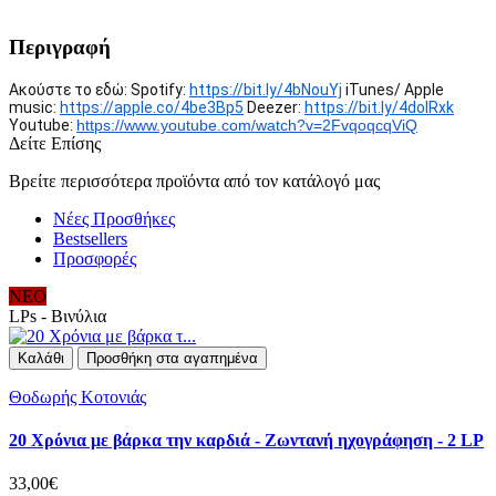
Περιγραφή
Ακούστε το εδώ: Spotify:
https://bit.ly/4bNouYj
iTunes/ Apple
music:
https://apple.co/4be3Bp5
Deezer:
https://bit.ly/4dolRxk
Youtube:
https://www.youtube.com/watch?
v=2FvqoqcqViQ
Δείτε Επίσης
Βρείτε περισσότερα προϊόντα από τον κατάλογό μας
Νέες Προσθήκες
Bestsellers
Προσφορές
ΝΕΟ
LPs - Βινύλια
Καλάθι
Προσθήκη στα αγαπημένα
Θοδωρής Κοτονιάς
20 Χρόνια με βάρκα την καρδιά - Ζωντανή ηχογράφηση - 2 LP
33,00€