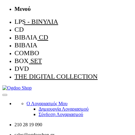
Μενού
LPS - ΒΙΝΎΛΙΑ
CD
ΒΙΒΛΊΑ CD
ΒΙΒΛΊΑ
COMBO
BOX SET
DVD
THE DIGITAL COLLECTION
Ο Λογαριασμός Μου
Δημιουργία Λογαριασμού
Σύνδεση Λογαριασμού
210 28 19 090
sales@ogdooshop.gr