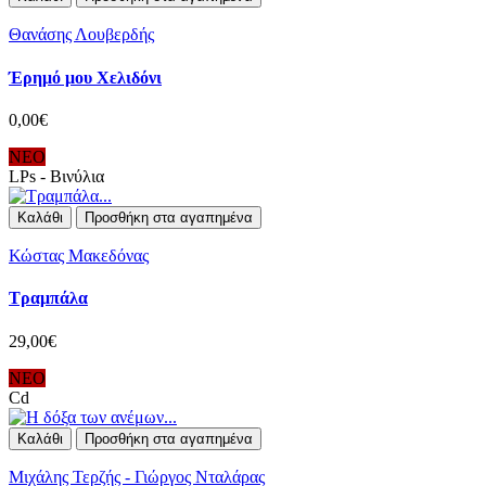
Θανάσης Λουβερδής
Έρημό μου Χελιδόνι
0,00€
ΝΕΟ
LPs - Βινύλια
Καλάθι
Προσθήκη στα αγαπημένα
Κώστας Μακεδόνας
Τραμπάλα
29,00€
ΝΕΟ
Cd
Καλάθι
Προσθήκη στα αγαπημένα
Μιχάλης Τερζής - Γιώργος Νταλάρας