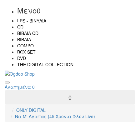
Μενού
LPS - ΒΙΝΎΛΙΑ
CD
ΒΙΒΛΊΑ CD
ΒΙΒΛΊΑ
COMBO
BOX SET
DVD
THE DIGITAL COLLECTION
Αγαπημένα
0
0
ONLY DIGITAL
Να Μ' Αγαπάς (45 Χρόνια Φλου Live)