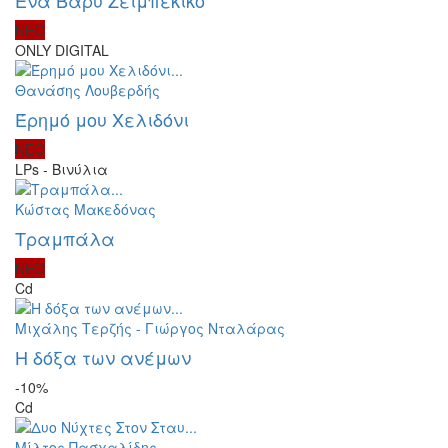
ΝΕΟ
ONLY DIGITAL
Θανάσης Λουβερδής
Έρημό μου Χελιδόνι
ΝΕΟ
LPs - Βινύλια
Κώστας Μακεδόνας
Τραμπάλα
ΝΕΟ
Cd
Μιχάλης Τερζής - Γιώργος Νταλάρας
Η δόξα των ανέμων
-10%
Cd
Μίλτος Πασχαλίδης