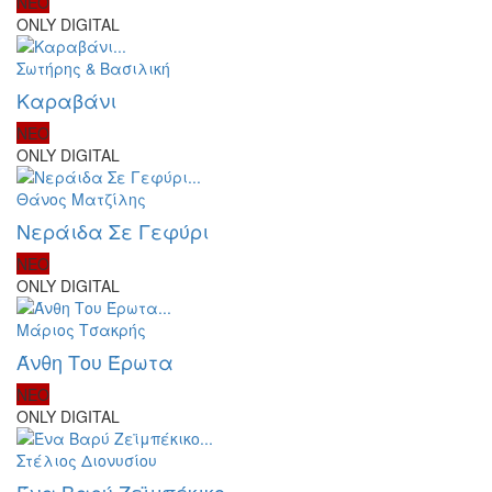
ΝΕΟ
ONLY DIGITAL
Σωτήρης & Βασιλική
Καραβάνι
ΝΕΟ
ONLY DIGITAL
Θάνος Ματζίλης
Νεράιδα Σε Γεφύρι
ΝΕΟ
ONLY DIGITAL
Μάριος Τσακρής
Άνθη Του Έρωτα
ΝΕΟ
ONLY DIGITAL
Στέλιος Διονυσίου
Ένα Βαρύ Ζεϊμπέκικο