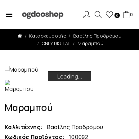
0
0
Κατασκευαστής
Βασίλης Προδρόμου
ONLY DIGITAL
Μαραμπού
Loading...
Loading...
Loading...
Loading...
Μαραμπού
Καλλιτέχνης:
Βασίλης Προδρόμου
Κωδικός Προϊόντος:
100092