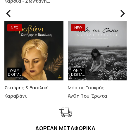
Καρδιά - Ζωντανή
Ηχογράφηση - 2 LP
ΝΕΟ
ΝΕΟ
ONLY
ONLY
DIGITAL
DIGITAL
Σωτήρης & Βασιλική
Μάριος Τσακρής
Καραβάνι
Άνθη Του Έρωτα
ΔΩΡΕΑΝ ΜΕΤΑΦΟΡΙΚΑ