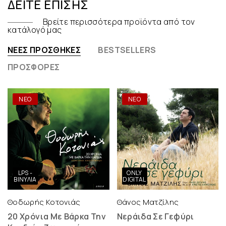
ΔΕΊΤΕ ΕΠΊΣΗΣ
Βρείτε περισσότερα προϊόντα από τον
κατάλογό μας
ΝΈΕΣ ΠΡΟΣΘΉΚΕΣ
BESTSELLERS
ΠΡΟΣΦΟΡΈΣ
ΝΕΟ
ΝΕΟ
LPS -
ONLY
ΒΙΝΎΛΙΑ
DIGITAL
Θοδωρής Κοτονιάς
Θάνος Ματζίλης
20 Χρόνια Με Βάρκα Την
Νεράιδα Σε Γεφύρι