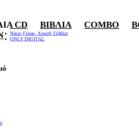
ΛΊΑ CD
ΒΙΒΛΊΑ
COMBO
B
N
Νίκος Γύρας, Χρυσή Τζάβλα
ONLY DIGITAL
μό
ύ