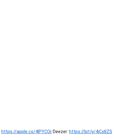
:
https://apple.co/4lPYCOr
Deezer:
https://bit.ly/4iCx8ZS