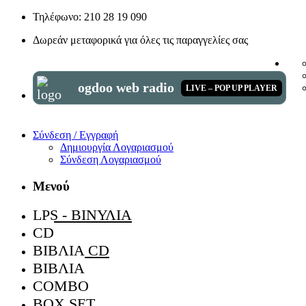
Τηλέφωνο: 210 28 19 090
Δωρεάν μεταφορικά για όλες τις παραγγελίες σας
ogdoo web radio
LIVE – POP UP PLAYER
Σύνδεση / Εγγραφή
Δημιουργία Λογαριασμού
Σύνδεση Λογαριασμού
Μενού
LPS - ΒΙΝΎΛΙΑ
CD
ΒΙΒΛΊΑ CD
ΒΙΒΛΊΑ
COMBO
BOX SET