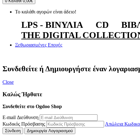
0
Καλάθι
0,00€
Το καλάθι αγορών είναι άδειο!
LPS - ΒΙΝΎΛΙΑ
CD
ΒΙΒ
THE DIGITAL COLLECTIO
Ξεθωριασμένες Εποχές
Συνδεθείτε ή Δημιουργήστε έναν λογαριασ
Close
Καλώς Ήρθατε
Συνδεθείτε στο Ogdoo Shop
E-mail Διεύθυνση
Κωδικός Πρόσβασης
Απώλεια Κωδικο
Σύνδεση
Δημιουργία Λογαριασμού