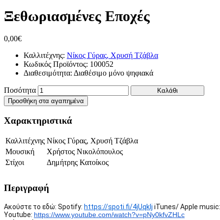
Ξεθωριασμένες Εποχές
0,00€
Καλλιτέχνης:
Νίκος Γύρας, Χρυσή Τζάβλα
Κωδικός Προϊόντος:
100052
Διαθεσιμότητα:
Διαθέσιμο μόνο ψηφιακά
Ποσότητα
Καλάθι
Προσθήκη στα αγαπημένα
Χαρακτηριστικά
Καλλιτέχνης
Νίκος Γύρας, Χρυσή Τζάβλα
Μουσική
Χρήστος Νικολόπουλος
Στίχοι
Δημήτρης Κατοίκος
Περιγραφή
Ακούστε το εδώ: Spotify:
https://spoti.fi/4jUqkIj
iTunes/ Apple music
Youtube:
https://www.youtube.com/watch?
v=pNy0kfvZHLc