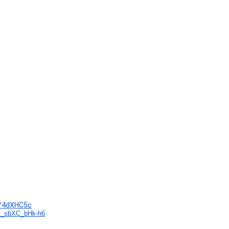
ly/4dXHC5c
T_sbXC_
bHk-h6