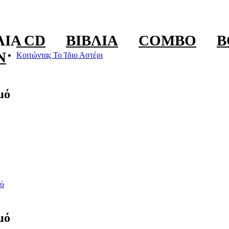
ΛΊΑ CD
ΒΙΒΛΊΑ
COMBO
B
N
Κοιτώντας Το Ίδιο Αστέρι
μό
ύ
μό