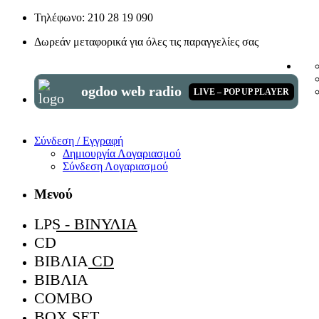
Τηλέφωνο: 210 28 19 090
Δωρεάν μεταφορικά για όλες τις παραγγελίες σας
ogdoo web radio
LIVE – POP UP PLAYER
Σύνδεση / Εγγραφή
Δημιουργία Λογαριασμού
Σύνδεση Λογαριασμού
Μενού
LPS - ΒΙΝΎΛΙΑ
CD
ΒΙΒΛΊΑ CD
ΒΙΒΛΊΑ
COMBO
BOX SET