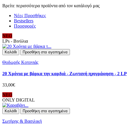
Βρείτε περισσότερα προϊόντα από τον κατάλογό μας
Νέες Προσθήκες
Bestsellers
Προσφορές
ΝΕΟ
LPs - Βινύλια
Καλάθι
Προσθήκη στα αγαπημένα
Θοδωρής Κοτονιάς
20 Χρόνια με βάρκα την καρδιά - Ζωντανή ηχογράφηση - 2 LP
33,00€
ΝΕΟ
ONLY DIGITAL
Καλάθι
Προσθήκη στα αγαπημένα
Σωτήρης & Βασιλική