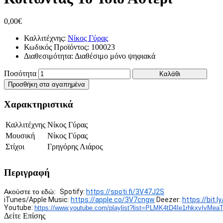
0,00€
Καλλιτέχνης:
Νίκος Γύρας
Κωδικός Προϊόντος:
100023
Διαθεσιμότητα:
Διαθέσιμο μόνο ψηφιακά
Ποσότητα
Καλάθι
Προσθήκη στα αγαπημένα
Χαρακτηριστικά
Καλλιτέχνης
Νίκος Γύρας
Μουσική
Νίκος Γύρας
Στίχοι
Γρηγόρης Λιάρος
Περιγραφή
Ακούστε το εδώ:
Spotify:
https://spoti.fi/3V47J2S
iTunes/Apple Music:
https://apple.co/3V7cngw
Deezer:
https://bit.
Youtube:
https://www.youtube.com/
playlist?list=
PLMK4tD4Ie1rhkxvIvMea
Δείτε Επίσης