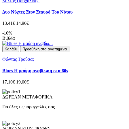
Μίλτος Πασχαλίδης
Θ
Δυο Νύχτες Στον Σταυρό Του Νότου
13,41€
14,90€
8
-10%
Βιβλία
Β
Καλάθι
Προσθήκη στα αγαπημένα
Φώντας Τρούσας
Σ
Blues Η μαύρη αναβίωση στα 60s
17,10€
19,00€
1
ΔΩΡΕΑΝ ΜΕΤΑΦΟΡΙΚΑ
Για όλες τις παραγγελίες σας
ΔΩΡΕΑΝ ΕΠΙΣΤΡΟΦΕΣ