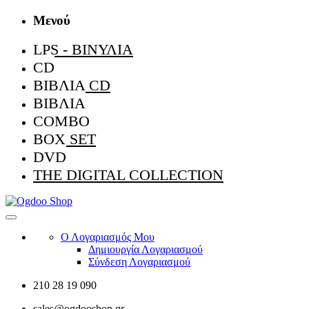
Μενού
LPS - ΒΙΝΎΛΙΑ
CD
ΒΙΒΛΊΑ CD
ΒΙΒΛΊΑ
COMBO
BOX SET
DVD
THE DIGITAL COLLECTION
Ο Λογαριασμός Μου
Δημιουργία Λογαριασμού
Σύνδεση Λογαριασμού
210 28 19 090
sales@ogdooshop.gr