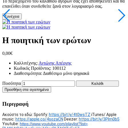
Το περιεχόμενο του καλαθιού αγορών σας έχει αποθηκευτεί και θα
επανέλθει όταν συνδεθείτε ξανά στον λογαριασμό σας.
Συνέχεια
Η ποιητική των ερώτων
0,00€
Καλλιτέχνης:
Αντώνης Απέργης
Κωδικός Προϊόντος:
100112
Διαθεσιμότητα:
Διαθέσιμο μόνο ψηφιακά
Ποσότητα
Καλάθι
Προσθήκη στα αγαπημένα
Περιγραφή
Ακούστε το εδώ: Spotify:
https://bit.ly/4t0wsTZ
iTunes/ Apple
music:
https://apple.co/4sozaCN
Deezer:
https://bit.ly/3Plm0b5
Youtube:
https://www.youtube.com/
playlist?list=