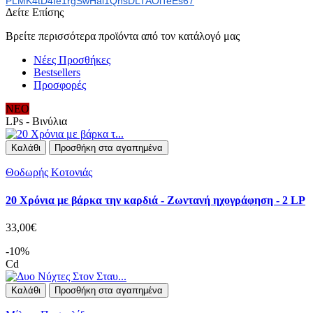
PLMK4tD4Ie1rgSwHai1QnsDLTAOlTe
Es67
Δείτε Επίσης
Βρείτε περισσότερα προϊόντα από τον κατάλογό μας
Νέες Προσθήκες
Bestsellers
Προσφορές
ΝΕΟ
LPs - Βινύλια
Καλάθι
Προσθήκη στα αγαπημένα
Θοδωρής Κοτονιάς
Σ
20 Χρόνια με βάρκα την καρδιά - Ζωντανή ηχογράφηση - 2 LP
33,00€
0
-10%
Cd
Καλάθι
Προσθήκη στα αγαπημένα