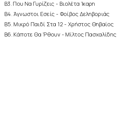
Β3. Που Να Γυρίζεις - Βιολέτα Ίκαρη
Β4. Άγνωστοι Εσείς - Φοίβος Δεληβοριάς
Β5. Μικρό Παιδί Στα 12 - Χρήστος Θηβαίος
Β6. Κάποτε Θα 'Ρθουν - Μίλτος Πασχαλίδης