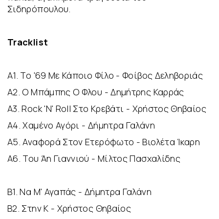
Σιδηρόπουλου.
Tracklist
A1. Το '69 Με Κάποιο Φίλο - Φοίβος Δεληβοριάς
Α2. Ο Μπάμπης Ο Φλου - Δημήτρης Καρράς
Α3. Rock 'N' Roll Στο Κρεβάτι - Χρήστος Θηβαίος
Α4. Χαμένο Αγόρι - Δήμητρα Γαλάνη
Α5. Αναφορά Στον Ετερόφωτο - Βιολέτα Ίκαρη
Α6. Του Άη Γιαννιού - Μίλτος Πασχαλίδης
Β1. Να Μ' Αγαπάς - Δήμητρα Γαλάνη
Β2. Στην Κ - Χρήστος Θηβαίος