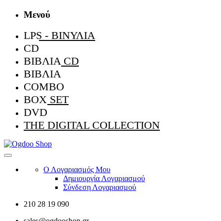
Μενού
LPS - ΒΙΝΎΛΙΑ
CD
ΒΙΒΛΊΑ CD
ΒΙΒΛΊΑ
COMBO
BOX SET
DVD
THE DIGITAL COLLECTION
Ο Λογαριασμός Μου
Δημιουργία Λογαριασμού
Σύνδεση Λογαριασμού
210 28 19 090
sales@ogdooshop.gr