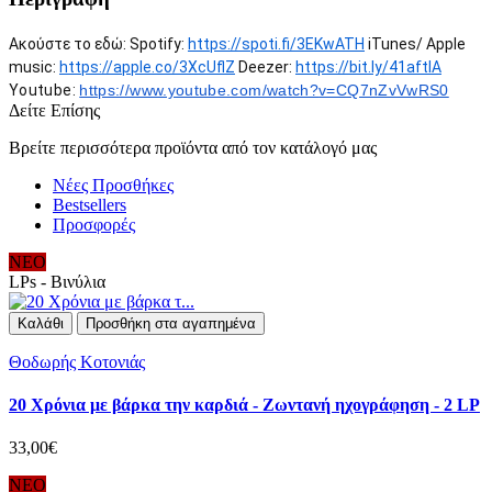
Ακούστε το εδώ: Spotify:
https://spoti.fi/3EKwATH
iTunes/ Apple
music:
https://apple.co/3XcUflZ
Deezer:
https://bit.ly/41aftlA
Youtube:
https://www.youtube.com/watch?
v=CQ7nZvVwRS0
Δείτε Επίσης
Βρείτε περισσότερα προϊόντα από τον κατάλογό μας
Νέες Προσθήκες
Bestsellers
Προσφορές
ΝΕΟ
LPs - Βινύλια
Καλάθι
Προσθήκη στα αγαπημένα
Θοδωρής Κοτονιάς
20 Χρόνια με βάρκα την καρδιά - Ζωντανή ηχογράφηση - 2 LP
33,00€
ΝΕΟ