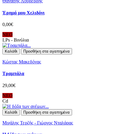
Θανάσης Λουβερδής
Έρημό μου Χελιδόνι
0,00€
ΝΕΟ
LPs - Βινύλια
Καλάθι
Προσθήκη στα αγαπημένα
Κώστας Μακεδόνας
Τραμπάλα
29,00€
ΝΕΟ
Cd
Καλάθι
Προσθήκη στα αγαπημένα
Μιχάλης Τερζής - Γιώργος Νταλάρας