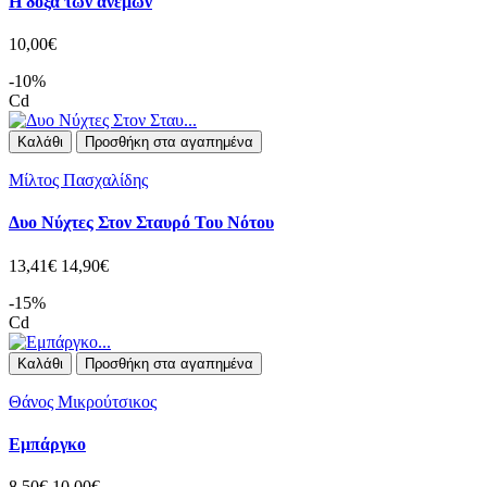
Η δόξα των ανέμων
10,00€
-10%
Cd
Καλάθι
Προσθήκη στα αγαπημένα
Μίλτος Πασχαλίδης
Δυο Νύχτες Στον Σταυρό Του Νότου
13,41€
14,90€
-15%
Cd
Καλάθι
Προσθήκη στα αγαπημένα
Θάνος Μικρούτσικος
Εμπάργκο
8,50€
10,00€