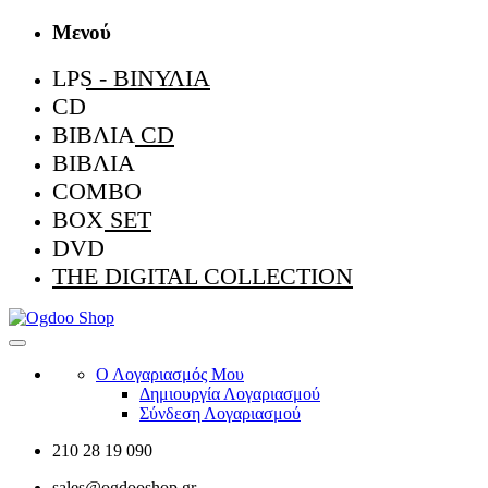
Μενού
LPS - ΒΙΝΎΛΙΑ
CD
ΒΙΒΛΊΑ CD
ΒΙΒΛΊΑ
COMBO
BOX SET
DVD
THE DIGITAL COLLECTION
Ο Λογαριασμός Μου
Δημιουργία Λογαριασμού
Σύνδεση Λογαριασμού
210 28 19 090
sales@ogdooshop.gr