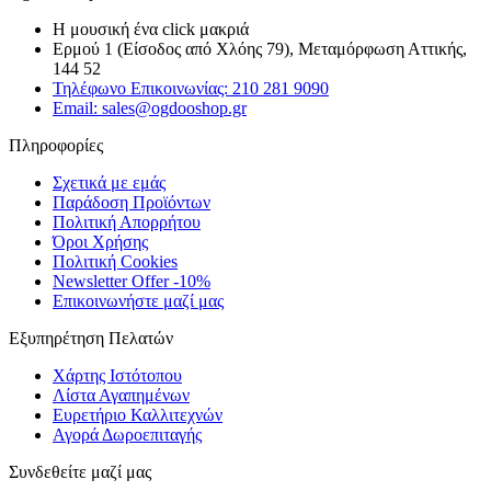
Η μουσική ένα click μακριά
Ερμού 1 (Είσοδος από Χλόης 79), Μεταμόρφωση Αττικής,
144 52
Τηλέφωνο Επικοινωνίας: 210 281 9090
Email: sales@ogdooshop.gr
Πληροφορίες
Σχετικά με εμάς
Παράδοση Προϊόντων
Πολιτική Απορρήτου
Όροι Χρήσης
Πολιτική Cookies
Newsletter Offer -10%
Επικοινωνήστε μαζί μας
Εξυπηρέτηση Πελατών
Χάρτης Ιστότοπου
Λίστα Αγαπημένων
Ευρετήριο Καλλιτεχνών
Αγορά Δωροεπιταγής
Συνδεθείτε μαζί μας