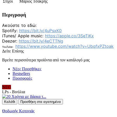
Στίχοι
Μάριος Τσακρής
Περιγραφή
Ακούστε το εδώ:
Spotify:
https://bit.ly/4uPsxK0
iTunes/ Apple music:
https://apple.co/3SeTiKx
Deezer:
https://bit.ly/4eCTTNg
https://www.youtube.com/watch?
v=UbqfxPZtoak
YouTube:
Δείτε Επίσης
Βρείτε περισσότερα προϊόντα από τον κατάλογό μας
Νέες Προσθήκες
Bestsellers
Προσφορές
ΝΕΟ
LPs - Βινύλια
Καλάθι
Προσθήκη στα αγαπημένα
Θοδωρής Κοτονιάς