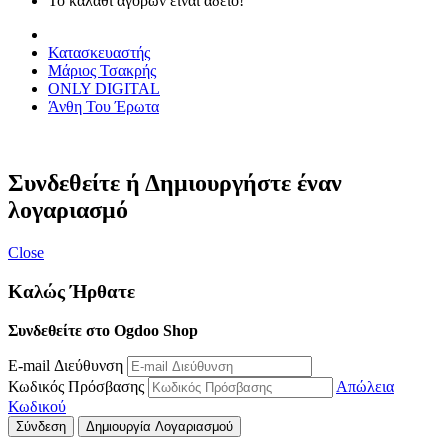
Το καλάθι αγορών είναι άδειο!
Κατασκευαστής
Μάριος Τσακρής
ONLY DIGITAL
Άνθη Του Έρωτα
Συνδεθείτε ή Δημιουργήστε έναν
λογαριασμό
Close
Καλώς Ήρθατε
Συνδεθείτε στο Ogdoo Shop
E-mail Διεύθυνση
Κωδικός Πρόσβασης
Απώλεια
Κωδικού
Σύνδεση
Δημιουργία Λογαριασμού