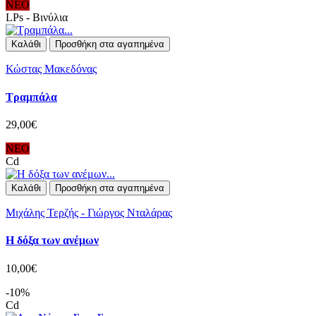
ΝΕΟ
LPs - Βινύλια
Καλάθι
Προσθήκη στα αγαπημένα
Κώστας Μακεδόνας
Τραμπάλα
29,00€
ΝΕΟ
Cd
Καλάθι
Προσθήκη στα αγαπημένα
Μιχάλης Τερζής - Γιώργος Νταλάρας
Η δόξα των ανέμων
10,00€
-10%
Cd