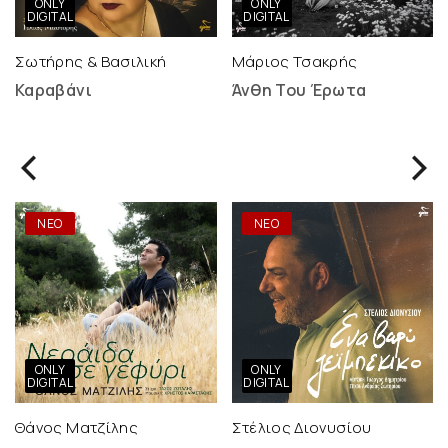
ONLY
ONLY
DIGITAL
DIGITAL
Σωτήρης & Βασιλική
Μάριος Τσακρής
Καραβάνι
Άνθη Του Έρωτα
ΝΕΟ
ΝΕΟ
ONLY
ONLY
DIGITAL
DIGITAL
Θάνος Ματζίλης
Στέλιος Διονυσίου