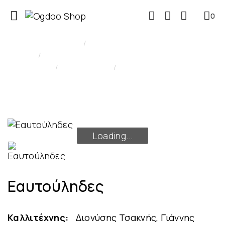
0
0
Κατασκευαστής
Διονύσης Τσακνής, Γιάννης Σκαρίμπας
ONLY DIGITAL
Εαυτούληδες
Loading...
Loading...
Εαυτούληδες
Καλλιτέχνης:
Διονύσης Τσακνής, Γιάννης