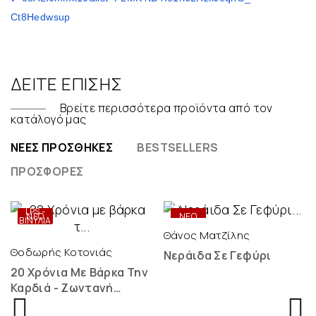
Ct8Hedwsup
ΔΕΊΤΕ ΕΠΊΣΗΣ
Βρείτε περισσότερα προϊόντα από τον
κατάλογό μας
ΝΈΕΣ ΠΡΟΣΘΉΚΕΣ
BESTSELLERS
ΠΡΟΣΦΟΡΈΣ
ONLY
DIGITAL
LPS -
ΝΕΟ
ΝΕΟ
ΒΙΝΎΛΙΑ
Θάνος Ματζίλης
Θοδωρής Κοτονιάς
Νεράιδα Σε Γεφύρι
20 Χρόνια Με Βάρκα Την
Καρδιά - Ζωντανή
Ηχογράφηση - 2 LP