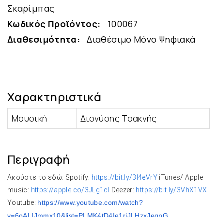
Σκαρίμπας
Κωδικός Προϊόντος:
100067
Διαθεσιμότητα:
Διαθέσιμο Μόνο Ψηφιακά
Χαρακτηριστικά
Μουσική
Διονύσης Τσακνής
Περιγραφή
Ακούστε το εδώ: Spotify:
https://bit.ly/3I4eVrY
iTunes/ Apple
music:
https://apple.co/3JLg1cI
Deezer:
https://bit.ly/3VhX1VX
Youtube:
https://www.youtube.com/watch?
v=6oALIJmmx10&list=
PLMK4tD4Ie1riJLHzxJeqnG_