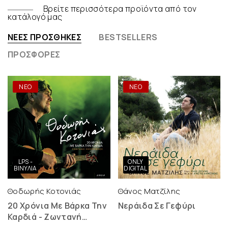
Βρείτε περισσότερα προϊόντα από τον
κατάλογό μας
ΝΈΕΣ ΠΡΟΣΘΉΚΕΣ
BESTSELLERS
ΠΡΟΣΦΟΡΈΣ
ΝΕΟ
ΝΕΟ
LPS -
ONLY
ΒΙΝΎΛΙΑ
DIGITAL
Θοδωρής Κοτονιάς
Θάνος Ματζίλης
20 Χρόνια Με Βάρκα Την
Νεράιδα Σε Γεφύρι
Καρδιά - Ζωντανή
Ηχογράφηση - 2 LP