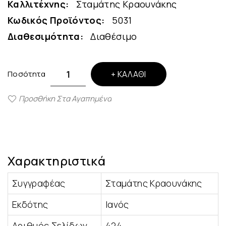
Καλλιτέχνης:
Σταμάτης Κραουνάκης
Κωδικός Προϊόντος:
5031
Διαθεσιμότητα:
Διαθέσιμο
Ποσότητα
ΚΑΛΆΘΙ
Προσθήκη Στα Αγαπημένα
Χαρακτηριστικά
Συγγραφέας
Σταμάτης Κραουνάκης
Εκδότης
Iανός
Αριθμός Σελίδων
424