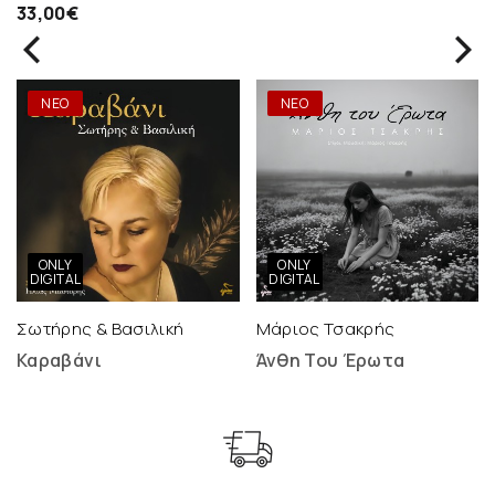
33,00€
ΝΕΟ
ΝΕΟ
ONLY
ONLY
DIGITAL
DIGITAL
Σωτήρης & Βασιλική
Μάριος Τσακρής
Καραβάνι
Άνθη Του Έρωτα