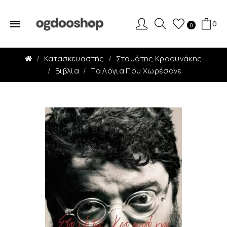
0
0
Κατασκευαστής
Σταμάτης Κραουνάκης
Βιβλία
Tα Λόγια Που Χωρέσανε