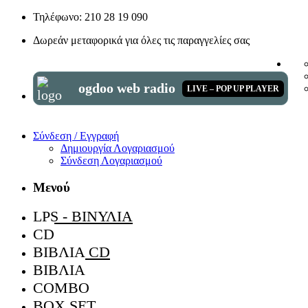
Τηλέφωνο: 210 28 19 090
Δωρεάν μεταφορικά για όλες τις παραγγελίες σας
ogdoo web radio
LIVE – POP UP PLAYER
Σύνδεση / Εγγραφή
Δημιουργία Λογαριασμού
Σύνδεση Λογαριασμού
Μενού
LPS - ΒΙΝΎΛΙΑ
CD
ΒΙΒΛΊΑ CD
ΒΙΒΛΊΑ
COMBO
BOX SET