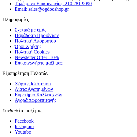
Τηλέφωνο Επικοινωνίας: 210 281 9090
Email: sales@ogdooshop.gr
Πληροφορίες
Σχετικά με εμάς
Παράδοση Προϊόντων
Πολιτική Απορρήτου
Όροι Χρήσης
Πολιτική Cookies
Newsletter Offer -10%
Επικοινωνήστε μαζί μας
Εξυπηρέτηση Πελατών
Χάρτης Ιστότοπου
Λίστα Αγαπημένων
Ευρετήριο Καλλιτεχνών
Αγορά Δωροεπιταγής
Συνδεθείτε μαζί μας
Facebook
Instagram
Youtube