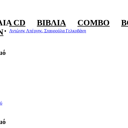
ΛΊΑ CD
ΒΙΒΛΊΑ
COMBO
B
N
Αντώνης Απέργης, Σταυρούλα Γελκοβάνη
μό
ύ
μό