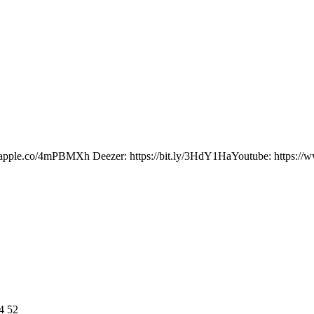
ps://apple.co/4mPBMXh Deezer: https://bit.ly/3HdY1HaYoutube: https
4 52