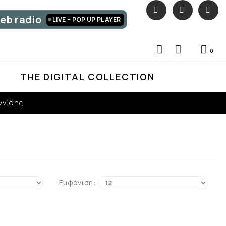
eb radio
LIVE – POP UP PLAYER
0
0
D
THE DIGITAL COLLECTION
ννίδης
Εμφάνιση: