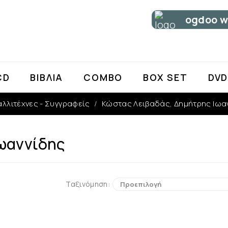
ogdoo w
α όλες τις παραγγελίες σας
CD
ΒΙΒΛΊΑ
COMBO
BOX SET
DV
αλλιτέχνες - Συγγραφείς
Κώστας Λειβαδάς, Δημήτρης Ιωα
ωαννίδης
Ταξινόμηση: