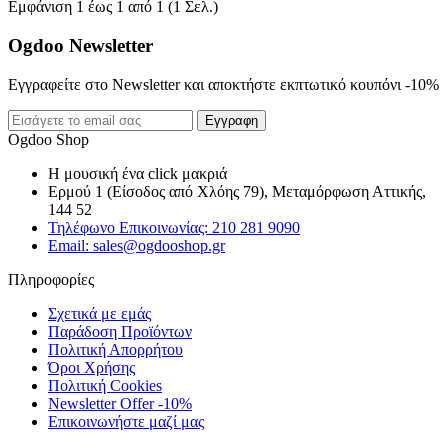
Εμφάνιση 1 έως 1 από 1 (1 Σελ.)
Ogdoo Newsletter
Εγγραφείτε στο Newsletter και αποκτήστε εκπτωτικό κουπόνι -10%
Εγγραφη
Ogdoo Shop
Η μουσική ένα click μακριά
Ερμού 1 (Είσοδος από Χλόης 79), Μεταμόρφωση Αττικής,
144 52
Τηλέφωνο Επικοινωνίας: 210 281 9090
Email: sales@ogdooshop.gr
Πληροφορίες
Σχετικά με εμάς
Παράδοση Προϊόντων
Πολιτική Απορρήτου
Όροι Χρήσης
Πολιτική Cookies
Newsletter Offer -10%
Επικοινωνήστε μαζί μας