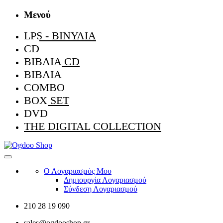
Μενού
LPS - ΒΙΝΎΛΙΑ
CD
ΒΙΒΛΊΑ CD
ΒΙΒΛΊΑ
COMBO
BOX SET
DVD
THE DIGITAL COLLECTION
Ο Λογαριασμός Μου
Δημιουργία Λογαριασμού
Σύνδεση Λογαριασμού
210 28 19 090
sales@ogdooshop.gr