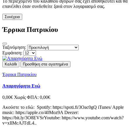
Το περιεχόμενο του καλαθιού αγορών σας έχει αποθηκευτεί και θα
επανέλθει όταν συνδεθείτε ξανά στον λογαριασμό σας.
Συνέχεια
Έρρικα Πατρικίου
Ταξινόμηση:
Εμφάνιση:
Καλάθι
Προσθήκη στα αγαπημένα
Έρρικα Πατρικίου
Απαρηγόρητο Εγώ
0,00€
Χωρίς ΦΠΑ: 0,00€
Ακούστε το εδώ: Spotify: https://spoti.fi/3Oac0gQ iTunes/ Apple
music: https://apple.co/40Moz9A Deezer:
https://bit.ly/3O8EVSrYoutube: https://www.youtube.com/watch?
v=xIlMcAJTdL4..