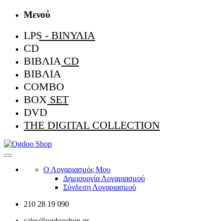
Μενού
LPS - ΒΙΝΎΛΙΑ
CD
ΒΙΒΛΊΑ CD
ΒΙΒΛΊΑ
COMBO
BOX SET
DVD
THE DIGITAL COLLECTION
Ο Λογαριασμός Μου
Δημιουργία Λογαριασμού
Σύνδεση Λογαριασμού
210 28 19 090
sales@ogdooshop.gr