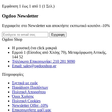
Εμφάνιση 1 έως 1 από 1 (1 Σελ.)
Ogdoo Newsletter
Εγγραφείτε στο Newsletter και αποκτήστε εκπτωτικό κουπόνι -10%
Εγγραφη
Ogdoo Shop
Η μουσική ένα click μακριά
Ερμού 1 (Είσοδος από Χλόης 79), Μεταμόρφωση Αττικής,
144 52
Τηλέφωνο Επικοινωνίας: 210 281 9090
Email: sales@ogdooshop.gr
Πληροφορίες
Σχετικά με εμάς
Παράδοση Προϊόντων
Πολιτική Απορρήτου
Όροι Χρήσης
Πολιτική Cookies
Newsletter Offer -10%
Επικοινωνήστε μαζί μας