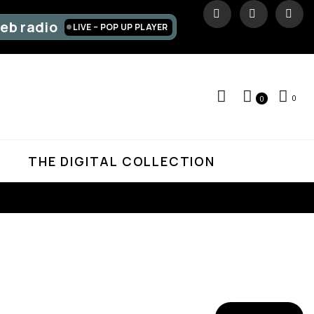
eb radio
LIVE – POP UP PLAYER
0
0
D
THE DIGITAL COLLECTION