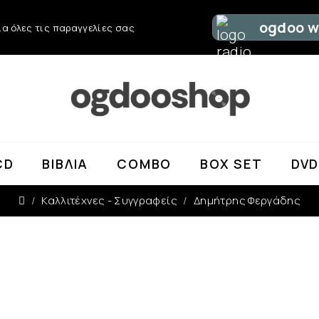
ogdoo w
α όλες τις παραγγελίες σας
CD
ΒΙΒΛΊΑ
COMBO
BOX SET
DV
Καλλιτέχνες - Συγγραφείς
Δημήτρης Φεργάδης