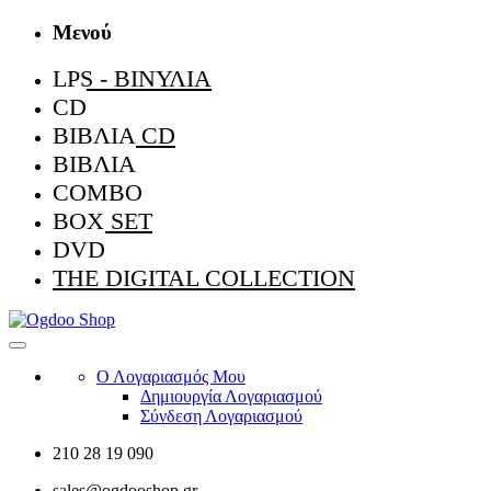
Μενού
LPS - ΒΙΝΎΛΙΑ
CD
ΒΙΒΛΊΑ CD
ΒΙΒΛΊΑ
COMBO
BOX SET
DVD
THE DIGITAL COLLECTION
Ο Λογαριασμός Μου
Δημιουργία Λογαριασμού
Σύνδεση Λογαριασμού
210 28 19 090
sales@ogdooshop.gr