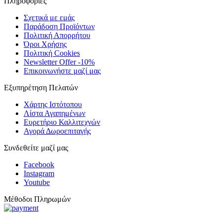
Πληροφορίες
Σχετικά με εμάς
Παράδοση Προϊόντων
Πολιτική Απορρήτου
Όροι Χρήσης
Πολιτική Cookies
Newsletter Offer -10%
Επικοινωνήστε μαζί μας
Εξυπηρέτηση Πελατών
Χάρτης Ιστότοπου
Λίστα Αγαπημένων
Ευρετήριο Καλλιτεχνών
Αγορά Δωροεπιταγής
Συνδεθείτε μαζί μας
Facebook
Instagram
Youtube
Μέθοδοι Πληρωμών