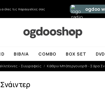
ogdoo w
ια όλες τις παραγγελίες σας
CD
ΒΙΒΛΊΑ
COMBO
BOX SET
DV
αλλιτέχνες - Συγγραφείς
Κάθριν Μπάτεργουορθ - Σάρα Σν
 Σνάιντερ