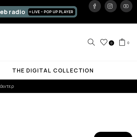
eb radio
LIVE – POP UP PLAYER
0
0
D
THE DIGITAL COLLECTION
άιντερ