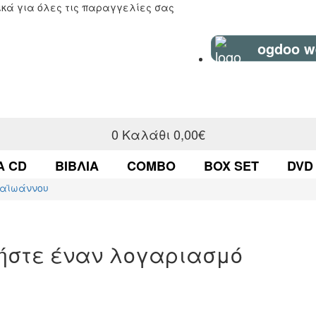
κά για όλες τις παραγγελίες σας
ogdoo w
0
Καλάθι
0,00€
Α CD
ΒΙΒΛΊΑ
COMBO
BOX SET
DVD
παϊωάννου
γήστε έναν λογαριασμό