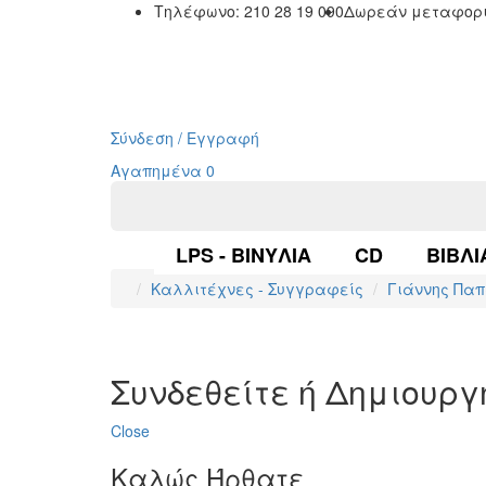
Τηλέφωνο: 210 28 19 090
Δωρεάν μεταφορι
Σύνδεση / Εγγραφή
Αγαπημένα
0
LPS - ΒΙΝΎΛΙΑ
CD
ΒΙΒΛΊ
Καλλιτέχνες - Συγγραφείς
Γιάννης Πα
Συνδεθείτε ή Δημιουρ
Close
Καλώς Ήρθατε