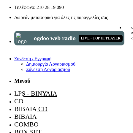
Τηλέφωνο: 210 28 19 090
Δωρεάν μεταφορικά για όλες τις παραγγελίες σας
ogdoo web radio
LIVE – POP UP PLAYER
Σύνδεση / Εγγραφή
Δημιουργία Λογαριασμού
Σύνδεση Λογαριασμού
Μενού
LPS - ΒΙΝΎΛΙΑ
CD
ΒΙΒΛΊΑ CD
ΒΙΒΛΊΑ
COMBO
BOX SET