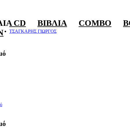
ΛΊΑ CD
ΒΙΒΛΊΑ
COMBO
B
N
ΤΣΑΓΚΑΡΗΣ ΓΙΩΡΓΟΣ
μό
ύ
μό