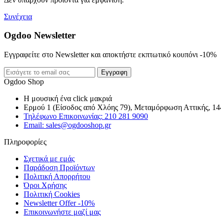
Συνέχεια
Ogdoo Newsletter
Εγγραφείτε στο Newsletter και αποκτήστε εκπτωτικό κουπόνι -10%
Εγγραφη
Ogdoo Shop
Η μουσική ένα click μακριά
Ερμού 1 (Είσοδος από Χλόης 79), Μεταμόρφωση Αττικής, 14
Τηλέφωνο Επικοινωνίας: 210 281 9090
Email: sales@ogdooshop.gr
Πληροφορίες
Σχετικά με εμάς
Παράδοση Προϊόντων
Πολιτική Απορρήτου
Όροι Χρήσης
Πολιτική Cookies
Newsletter Offer -10%
Επικοινωνήστε μαζί μας