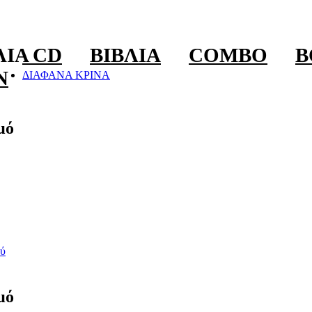
ΛΊΑ CD
ΒΙΒΛΊΑ
COMBO
B
N
ΔΙΑΦΑΝΑ ΚΡΙΝΑ
μό
ύ
μό