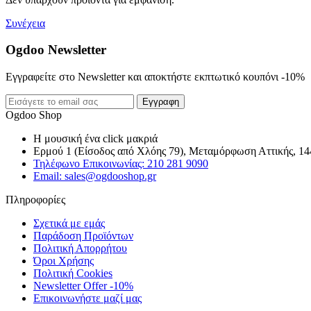
Συνέχεια
Ogdoo Newsletter
Εγγραφείτε στο Newsletter και αποκτήστε εκπτωτικό κουπόνι -10%
Εγγραφη
Ogdoo Shop
Η μουσική ένα click μακριά
Ερμού 1 (Είσοδος από Χλόης 79), Μεταμόρφωση Αττικής, 14
Τηλέφωνο Επικοινωνίας: 210 281 9090
Email: sales@ogdooshop.gr
Πληροφορίες
Σχετικά με εμάς
Παράδοση Προϊόντων
Πολιτική Απορρήτου
Όροι Χρήσης
Πολιτική Cookies
Newsletter Offer -10%
Επικοινωνήστε μαζί μας