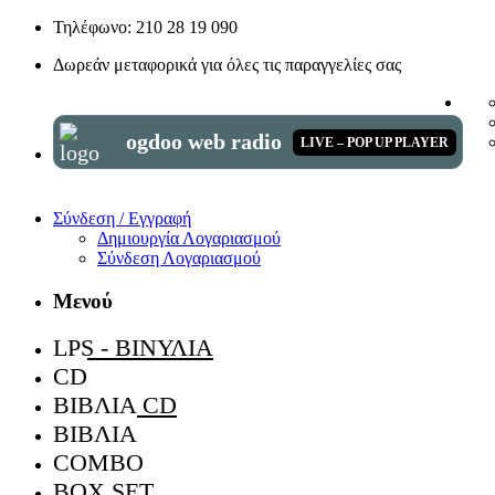
Τηλέφωνο: 210 28 19 090
Δωρεάν μεταφορικά για όλες τις παραγγελίες σας
ogdoo web radio
LIVE – POP UP PLAYER
Σύνδεση / Εγγραφή
Δημιουργία Λογαριασμού
Σύνδεση Λογαριασμού
Μενού
LPS - ΒΙΝΎΛΙΑ
CD
ΒΙΒΛΊΑ CD
ΒΙΒΛΊΑ
COMBO
BOX SET