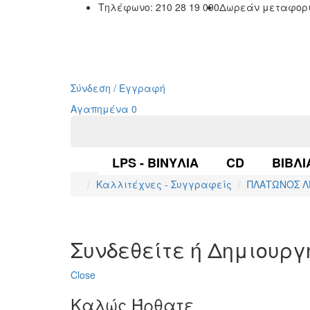
Τηλέφωνο: 210 28 19 090
Δωρεάν μεταφορι
Σύνδεση / Εγγραφή
Αγαπημένα
0
LPS - ΒΙΝΎΛΙΑ
CD
ΒΙΒΛΊ
Καλλιτέχνες - Συγγραφείς
ΠΛΑΤΩΝΟΣ Λ
Συνδεθείτε ή Δημιουρ
Close
Καλώς Ήρθατε