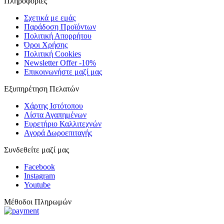
Πληροφορίες
Σχετικά με εμάς
Παράδοση Προϊόντων
Πολιτική Απορρήτου
Όροι Χρήσης
Πολιτική Cookies
Newsletter Offer -10%
Επικοινωνήστε μαζί μας
Εξυπηρέτηση Πελατών
Χάρτης Ιστότοπου
Λίστα Αγαπημένων
Ευρετήριο Καλλιτεχνών
Αγορά Δωροεπιταγής
Συνδεθείτε μαζί μας
Facebook
Instagram
Youtube
Μέθοδοι Πληρωμών