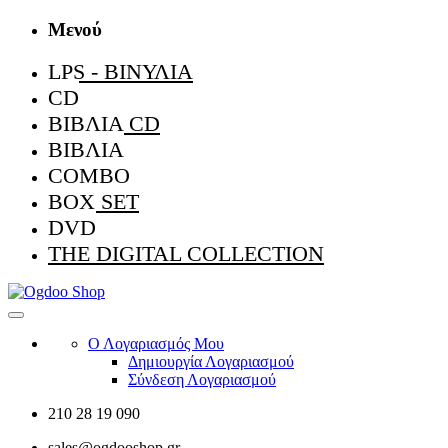
Μενού
LPS - ΒΙΝΎΛΙΑ
CD
ΒΙΒΛΊΑ CD
ΒΙΒΛΊΑ
COMBO
BOX SET
DVD
THE DIGITAL COLLECTION
Ο Λογαριασμός Μου
Δημιουργία Λογαριασμού
Σύνδεση Λογαριασμού
210 28 19 090
sales@ogdooshop.gr