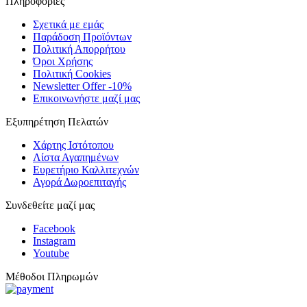
Πληροφορίες
Σχετικά με εμάς
Παράδοση Προϊόντων
Πολιτική Απορρήτου
Όροι Χρήσης
Πολιτική Cookies
Newsletter Offer -10%
Επικοινωνήστε μαζί μας
Εξυπηρέτηση Πελατών
Χάρτης Ιστότοπου
Λίστα Αγαπημένων
Ευρετήριο Καλλιτεχνών
Αγορά Δωροεπιταγής
Συνδεθείτε μαζί μας
Facebook
Instagram
Youtube
Μέθοδοι Πληρωμών