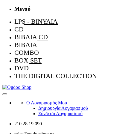
Μενού
LPS - ΒΙΝΎΛΙΑ
CD
ΒΙΒΛΊΑ CD
ΒΙΒΛΊΑ
COMBO
BOX SET
DVD
THE DIGITAL COLLECTION
Ο Λογαριασμός Μου
Δημιουργία Λογαριασμού
Σύνδεση Λογαριασμού
210 28 19 090
sales@ogdooshop.gr