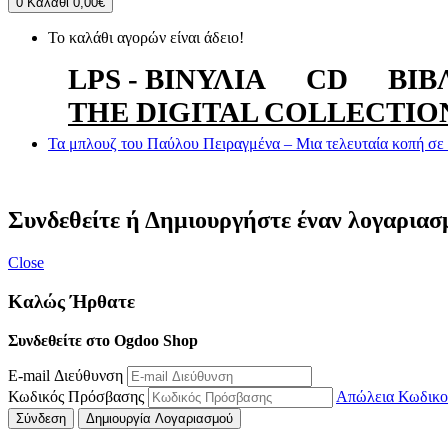
0
Καλάθι
0,00€
Το καλάθι αγορών είναι άδειο!
LPS - ΒΙΝΎΛΙΑ
CD
ΒΙΒ
THE DIGITAL COLLECTIO
Τα μπλουζ του Παύλου Πειραγμένα – Μια τελευταία κοπή σε 
Συνδεθείτε ή Δημιουργήστε έναν λογαριασ
Close
Καλώς Ήρθατε
Συνδεθείτε στο Ogdoo Shop
E-mail Διεύθυνση
Κωδικός Πρόσβασης
Απώλεια Κωδικο
Σύνδεση
Δημιουργία Λογαριασμού