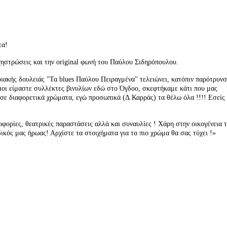
τα!
ρχηστρώσεις και
την original φωνή του Παύλου Σιδηρόπουλου.
ακής δουλειάς "Τα blues Παύλου Πειραγμένα" τελειώνει, κατόπιν παρότρυν
διοι είμαστε συλλέκτες βινυλίων εδώ στο Όγδοο, σκεφτήκαμε κάτι που μας
 σε διαφορετικά χρώματα, εγώ προσωπικά (Δ.Καρράς) τα θέλω όλα !!!! Εσείς 
οφορίες,
θεατρικές παραστάσεις αλλά και συναυλίες ! Χάρη στην οικογένεια 
ικός μας ήρωας! Αρχίστε τα στοιχήματα για το πιο χρώμα θα σας τύχει !»