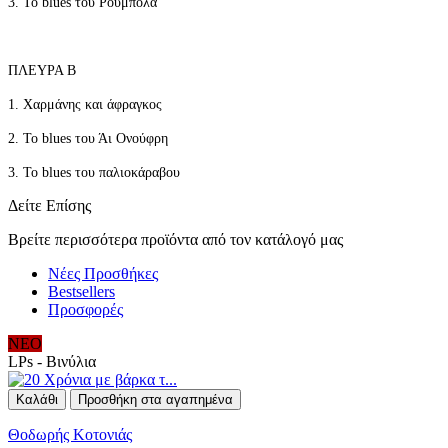
3. Το blues του Ρουμπόλα
ΠΛΕΥΡΑ Β
1. Χαρμάνης και άφραγκος
2. Το blues του Άι Ονούφρη
3. Το blues του παλιοκάραβου
Δείτε Επίσης
Βρείτε περισσότερα προϊόντα από τον κατάλογό μας
Νέες Προσθήκες
Bestsellers
Προσφορές
ΝΕΟ
LPs - Βινύλια
Καλάθι
Προσθήκη στα αγαπημένα
Θοδωρής Κοτονιάς