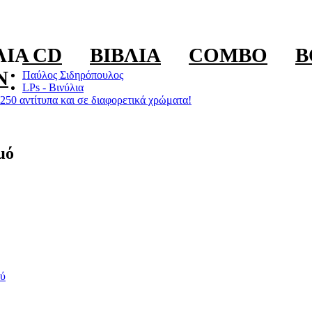
ΛΊΑ CD
ΒΙΒΛΊΑ
COMBO
B
N
Παύλος Σιδηρόπουλος
LPs - Βινύλια
250 αντίτυπα και σε διαφορετικά χρώματα!
μό
ύ