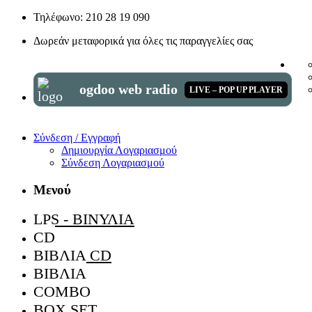
Τηλέφωνο: 210 28 19 090
Δωρεάν μεταφορικά για όλες τις παραγγελίες σας
ogdoo web radio
LIVE – POP UP PLAYER
Σύνδεση / Εγγραφή
Δημιουργία Λογαριασμού
Σύνδεση Λογαριασμού
Μενού
LPS - ΒΙΝΎΛΙΑ
CD
ΒΙΒΛΊΑ CD
ΒΙΒΛΊΑ
COMBO
BOX SET