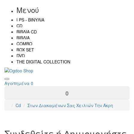
Μενού
LPS - ΒΙΝΎΛΙΑ
CD
ΒΙΒΛΊΑ CD
ΒΙΒΛΊΑ
COMBO
BOX SET
DVD
THE DIGITAL COLLECTION
Αγαπημένα
0
0
Cd
Στων Διακαμένων Σας Χειλιών Την Άκρη
Συνδεθείτε ή Δημιουργήστε