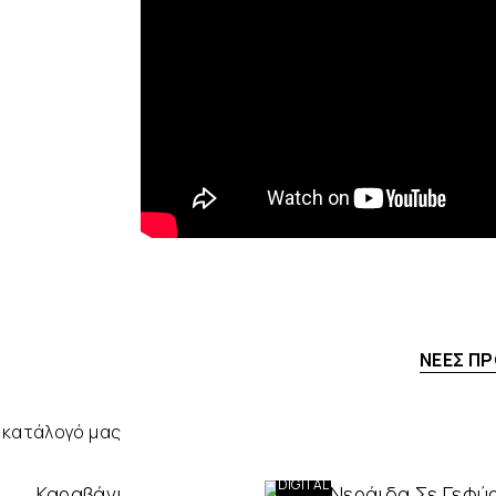
ΝΈΕΣ Π
 κατάλογό μας
ONLY
DIGITAL