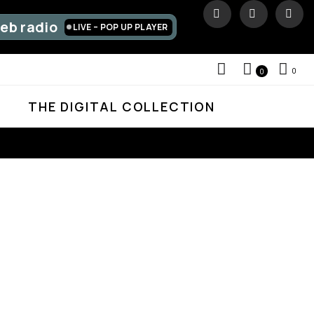
eb radio
LIVE – POP UP PLAYER
0
0
D
THE DIGITAL COLLECTION