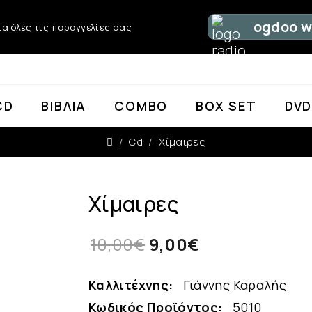
ogdoo w
α όλες τις παραγγελίες σας
CD
ΒΙΒΛΊΑ
COMBO
BOX SET
DV
Cd
Χίμαιρες
Χίμαιρες
10,00€
9,00€
Καλλιτέχνης:
Γιάννης Καραλής
Κωδικός Προϊόντος:
5010