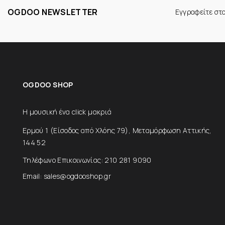
OGDOO NEWSLETTER
Εγγραφείτε στ
OGDOO SHOP
Η μουσική ένα click μακριά
Ερμού 1 (Είσοδος από Χλόης 79), Μεταμόρφωση Αττικής,
144 52
Τηλέφωνο Επικοινωνίας: 210 281 9090
Email: sales@ogdooshop.gr