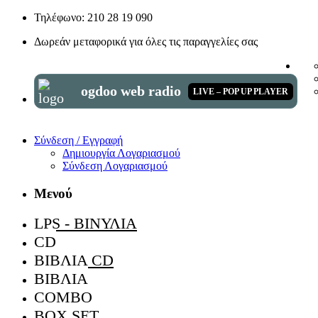
Τηλέφωνο: 210 28 19 090
Δωρεάν μεταφορικά για όλες τις παραγγελίες σας
ogdoo web radio
LIVE – POP UP PLAYER
Σύνδεση / Εγγραφή
Δημιουργία Λογαριασμού
Σύνδεση Λογαριασμού
Μενού
LPS - ΒΙΝΎΛΙΑ
CD
ΒΙΒΛΊΑ CD
ΒΙΒΛΊΑ
COMBO
BOX SET