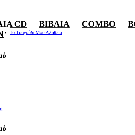
ΛΊΑ CD
ΒΙΒΛΊΑ
COMBO
B
N
Το Τραγούδι Μου Αλήθεια
μό
ύ
μό