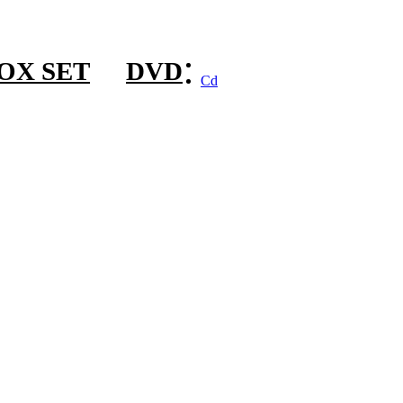
OX SET
DVD
Cd