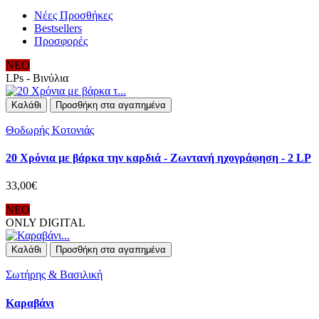
Νέες Προσθήκες
Bestsellers
Προσφορές
ΝΕΟ
LPs - Βινύλια
Καλάθι
Προσθήκη στα αγαπημένα
Θοδωρής Κοτονιάς
20 Χρόνια με βάρκα την καρδιά - Ζωντανή ηχογράφηση - 2 LP
33,00€
ΝΕΟ
ONLY DIGITAL
Καλάθι
Προσθήκη στα αγαπημένα
Σωτήρης & Βασιλική
Καραβάνι