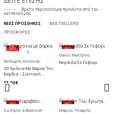
ΔΕΊΤΕ ΕΠΊΣΗΣ
Βρείτε περισσότερα προϊόντα από τον
κατάλογό μας
ΝΈΕΣ ΠΡΟΣΘΉΚΕΣ
BESTSELLERS
ΠΡΟΣΦΟΡΈΣ
ONLY
DIGITAL
LPS -
ΝΕΟ
ΝΕΟ
ΒΙΝΎΛΙΑ
Θάνος Ματζίλης
Θοδωρής Κοτονιάς
Νεράιδα Σε Γεφύρι
20 Χρόνια Με Βάρκα Την
Καρδιά - Ζωντανή
Ηχογράφηση - 2 LP
33,00€
ONLY
ONLY
DIGITAL
DIGITAL
ΝΕΟ
ΝΕΟ
Σωτήρης & Βασιλική
Μάριος Τσακρής