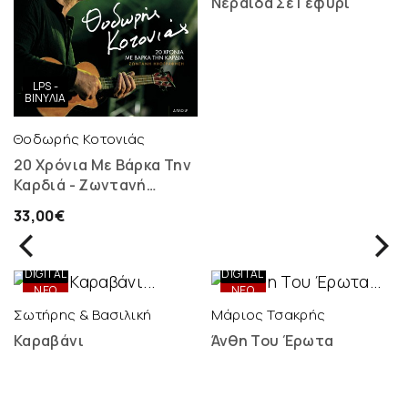
Νεράιδα Σε Γεφύρι
LPS -
ΒΙΝΎΛΙΑ
Θοδωρής Κοτονιάς
20 Χρόνια Με Βάρκα Την
Καρδιά - Ζωντανή
Ηχογράφηση - 2 LP
33,00€
ONLY
ONLY
DIGITAL
DIGITAL
ΝΕΟ
ΝΕΟ
Σωτήρης & Βασιλική
Μάριος Τσακρής
Καραβάνι
Άνθη Του Έρωτα