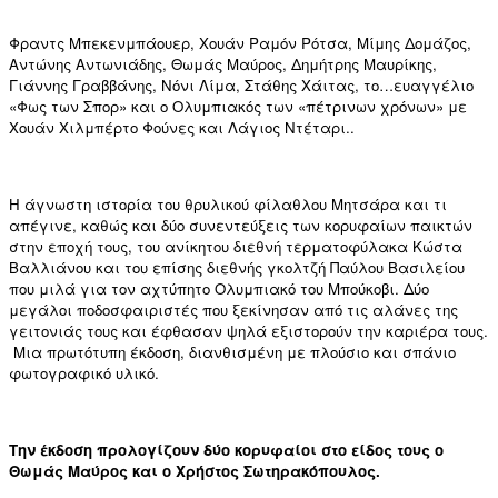
Φραντς Μπεκενμπάουερ, Χουάν Ραμόν Ρότσα, Μίμης Δομάζος,
Αντώνης Αντωνιάδης, Θωμάς Μαύρος, Δημήτρης Μαυρίκης,
Γιάννης Γραββάνης, Νόνι Λίμα, Στάθης Χάιτας, το…ευαγγέλιο
«Φως των Σπορ» και ο Ολυμπιακός των «πέτρινων χρόνων» με
Χουάν Χιλμπέρτο Φούνες και Λάγιος Ντέταρι..
Η άγνωστη ιστορία του θρυλικού φίλαθλου Μητσάρα και τι
απέγινε, καθώς και δύο συνεντεύξεις των κορυφαίων παικτών
στην εποχή τους, του ανίκητου διεθνή τερματοφύλακα Κώστα
Βαλλιάνου και του επίσης διεθνής γκολτζή Παύλου Βασιλείου
που μιλά για τον αχτύπητο Ολυμπιακό του Μπούκοβι. Δύο
μεγάλοι ποδοσφαιριστές που ξεκίνησαν από τις αλάνες της
γειτονιάς τους και έφθασαν ψηλά εξιστορούν την καριέρα τους.
Μια πρωτότυπη έκδοση, διανθισμένη με πλούσιο και σπάνιο
φωτογραφικό υλικό.
Tην έκδοση προλογίζουν δύο κορυφαίοι στο είδος τους ο
Θωμάς Μαύρος και ο Χρήστος Σωτηρακόπουλος.