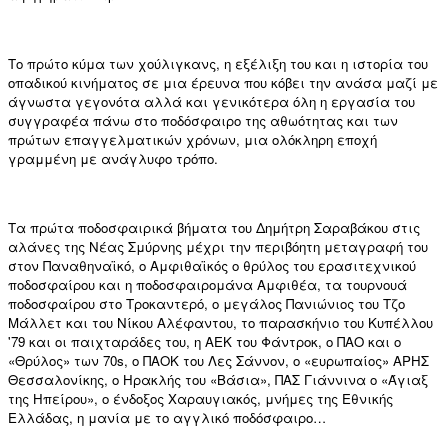
Το πρώτο κύμα των χούλιγκανς, η εξέλιξη του και η ιστορία του
οπαδικού κινήματος σε μια έρευνα που κόβει την ανάσα μαζί με
άγνωστα γεγονότα αλλά και γενικότερα όλη η εργασία του
συγγραφέα πάνω στο ποδόσφαιρο της αθωότητας και των
πρώτων επαγγελματικών χρόνων, μια ολόκληρη εποχή
γραμμένη με ανάγλυφο τρόπο.
Τα πρώτα ποδοσφαιρικά βήματα του Δημήτρη Σαραβάκου στις
αλάνες της Νέας Σμύρνης μέχρι την περιβόητη μεταγραφή του
στον Παναθηναϊκό, ο Αμφιθαϊκός ο θρύλος του ερασιτεχνικού
ποδοσφαίρου και η ποδοσφαιρομάνα Αμφιθέα, τα τουρνουά
ποδοσφαίρου στο Τροκαντερό, ο μεγάλος Πανιώνιος του Τζο
Μάλλετ και του Νίκου Αλέφαντου, το παρασκήνιο του Κυπέλλου
'79 και οι παιχταράδες του, η ΑΕΚ του Φάντροκ, ο ΠΑΟ και ο
«Θρύλος» των 70s, ο ΠΑΟΚ του Λες Σάννον, o «ευρωπαίος» ΑΡΗΣ
Θεσσαλονίκης, ο Ηρακλής του «Βάσια», ΠΑΣ Γιάννινα ο «Άγιαξ
της Ηπείρου», ο ένδοξος Χαραυγιακός, μνήμες της Εθνικής
Ελλάδας, η μανία με το αγγλικό ποδόσφαιρο…