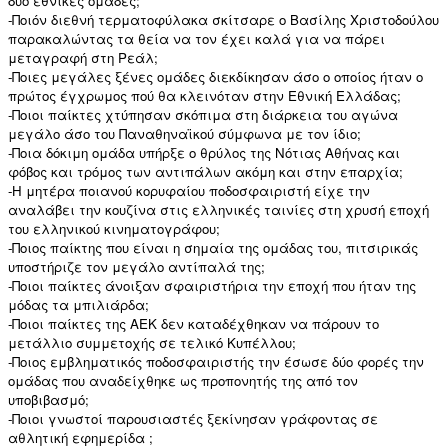
δύο εθνικές ομάδες;
-Ποιόν διεθνή τερματοφύλακα σκίτσαρε ο Βασίλης Χριστοδούλου
παρακαλώντας τα θεία να τον έχει καλά για να πάρει
μεταγραφή στη Ρεάλ;
-Ποιες μεγάλες ξένες ομάδες διεκδίκησαν άσο ο οποίος ήταν ο
πρώτος έγχρωμος πού θα κλεινόταν στην Εθνική Ελλάδας;
-Ποιοι παίκτες χτύπησαν σκόπιμα στη διάρκεια του αγώνα
μεγάλο άσο του Παναθηναϊκού σύμφωνα με τον ίδιο;
-Ποια δόκιμη ομάδα υπήρξε ο θρύλος της Νότιας Αθήνας και
φόβος και τρόμος των αντιπάλων ακόμη και στην επαρχία;
-Η μητέρα ποιανού κορυφαίου ποδοσφαιριστή είχε την
αναλάβει την κουζίνα στις ελληνικές ταινίες στη χρυσή εποχή
του ελληνικού κινηματογράφου;
-Ποιος παίκτης που είναι η σημαία της ομάδας του, πιτσιρικάς
υποστήριζε τον μεγάλο αντίπαλά της;
-Ποιοι παίκτες άνοιξαν σφαιριστήρια την εποχή που ήταν της
μόδας τα μπιλιάρδα;
-Ποιοι παίκτες της ΑΕΚ δεν καταδέχθηκαν να πάρουν το
μετάλλιο συμμετοχής σε τελικό Κυπέλλου;
-Ποιος εμβληματικός ποδοσφαιριστής την έσωσε δύο φορές την
ομάδας που αναδείχθηκε ως προπονητής της από τον
υποβιβασμό;
-Ποιοι γνωστοί παρουσιαστές ξεκίνησαν γράφοντας σε
αθλητική εφημερίδα ;