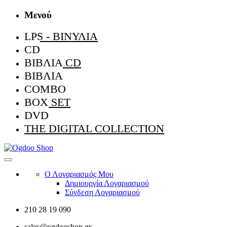
Μενού
LPS - ΒΙΝΎΛΙΑ
CD
ΒΙΒΛΊΑ CD
ΒΙΒΛΊΑ
COMBO
BOX SET
DVD
THE DIGITAL COLLECTION
Ο Λογαριασμός Μου
Δημιουργία Λογαριασμού
Σύνδεση Λογαριασμού
210 28 19 090
sales@ogdooshop.gr