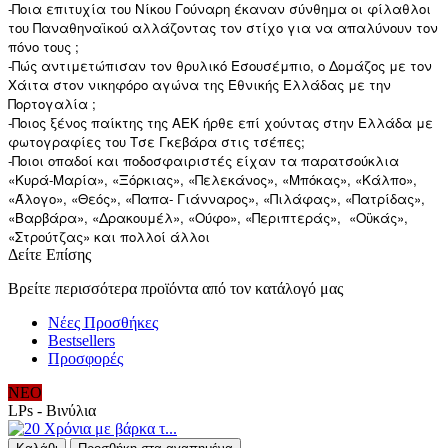
-Ποια επιτυχία του Νίκου Γούναρη έκαναν σύνθημα οι φίλαθλοι
του Παναθηναϊκού αλλάζοντας τον στίχο για να απαλύνουν τον
πόνο τους ;
-Πώς αντιμετώπισαν τον θρυλικό Εσουσέμπιο, ο Δομάζος με τον
Χάιτα στον νικηφόρο αγώνα της Εθνικής Ελλάδας με την
Πορτογαλία ;
-Ποιος ξένος παίκτης της ΑΕΚ ήρθε επί χούντας στην Ελλάδα με
φωτογραφίες του Τσε Γκεβάρα στις τσέπες;
-Ποιοι οπαδοί και ποδοσφαιριστές είχαν τα παρατσούκλια
«Κυρά-Μαρία», «Ξόρκιας», «Πελεκάνος», «Μπόκας», «Κάλπο»,
«Άλογο», «Θεός», «Παπα- Γιάνναρος», «Πιλάφας», «Πατρίδας»,
«Βαρβάρα», «Δρακουμέλ», «Ούφο», «Περιπτεράς», «Οϋκάς»,
«Στρούτζας» και πολλοί άλλοι
Δείτε Επίσης
Βρείτε περισσότερα προϊόντα από τον κατάλογό μας
Νέες Προσθήκες
Bestsellers
Προσφορές
ΝΕΟ
LPs - Βινύλια