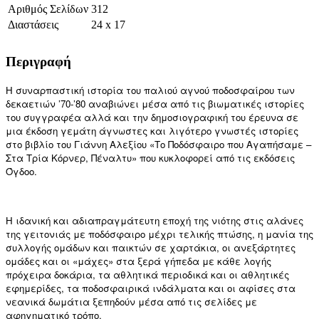
Αριθμός Σελίδων
312
Διαστάσεις
24 x 17
Περιγραφή
Η συναρπαστική ιστορία του παλιού αγνού ποδοσφαίρου των
δεκαετιών ’70-’80 αναβιώνει μέσα από τις βιωματικές ιστορίες
του συγγραφέα αλλά και την δημοσιογραφική του έρευνα σε
μια έκδοση γεμάτη άγνωστες και λιγότερο γνωστές ιστορίες
στο βιβλίο του Γιάννη Αλεξίου «Το Ποδόσφαιρο που Αγαπήσαμε –
Στα Τρία Κόρνερ, Πέναλτυ» που κυκλοφορεί από τις εκδόσεις
Όγδοο.
Η ιδανική και αδιαπραγμάτευτη εποχή της νιότης στις αλάνες
της γειτονιάς με ποδόσφαιρο μέχρι τελικής πτώσης, η μανία της
συλλογής ομάδων και παικτών σε χαρτάκια, οι ανεξάρτητες
ομάδες και οι «μάχες» στα ξερά γήπεδα με κάθε λογής
πρόχειρα δοκάρια, τα αθλητικά περιοδικά και οι αθλητικές
εφημερίδες, τα ποδοσφαιρικά ινδάλματα και οι αφίσες στα
νεανικά δωμάτια ξεπηδούν μέσα από τις σελίδες με
αφηγηματικό τρόπο.