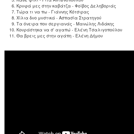
Κρυφά μες στην καβάτζα - Φοίβος Δεληβοριάς
Τώρα τι να πω - Γιάννης Κότσιρας
Χίλια δυο μυστικά - Ασπασία Στρατηγού
Τα όνειρα που σεργιανάς - Μανώλης Λιδάκης
Κουράστηκα να σ' αγαπώ - Ελένη Τσαλιγοπούλου
Θα βρεις μες στην αγάπη - Ελένη Δήμου