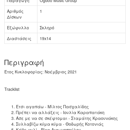
Παραγωγή
Ogdoo Music Group
Αριθμός
1
Δίσκων
Εξώφυλλο
Σκληρό
Διαστάσεις
19x14
Περιγραφή
Έτος Κυκλοφορίας: Νοέμβριος 2021
Tracklist
Έτσι αγαπάω - Μίλτος Πασχαλίδης
Πρέπει να αλλάξεις - Ιουλία Καραπατάκη
Άσε με να σε σκέφτομαι - Σταμάτης Κραουνάκης
Συλλαβίζω κύμα κύμα - Θοδωρής Κοτονιάς
Κάθε φιλί - Ρίτα Αντωνοπούλου