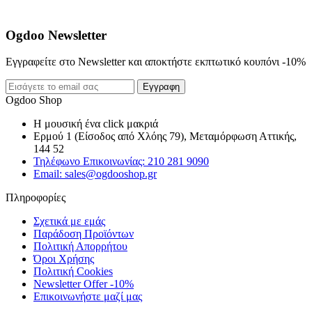
Ogdoo Newsletter
Εγγραφείτε στο Newsletter και αποκτήστε εκπτωτικό κουπόνι -10%
Εγγραφη
Ogdoo Shop
Η μουσική ένα click μακριά
Ερμού 1 (Είσοδος από Χλόης 79), Μεταμόρφωση Αττικής,
144 52
Τηλέφωνο Επικοινωνίας: 210 281 9090
Email: sales@ogdooshop.gr
Πληροφορίες
Σχετικά με εμάς
Παράδοση Προϊόντων
Πολιτική Απορρήτου
Όροι Χρήσης
Πολιτική Cookies
Newsletter Offer -10%
Επικοινωνήστε μαζί μας