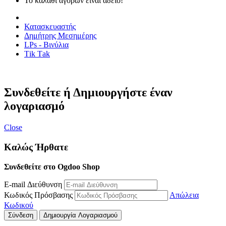
Το καλάθι αγορών είναι άδειο!
Κατασκευαστής
Δημήτρης Μεσημέρης
LPs - Βινύλια
Τik Τak
Συνδεθείτε ή Δημιουργήστε έναν
λογαριασμό
Close
Καλώς Ήρθατε
Συνδεθείτε στο Ogdoo Shop
E-mail Διεύθυνση
Κωδικός Πρόσβασης
Απώλεια
Κωδικού
Σύνδεση
Δημιουργία Λογαριασμού