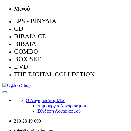
Μενού
LPS - ΒΙΝΎΛΙΑ
CD
ΒΙΒΛΊΑ CD
ΒΙΒΛΊΑ
COMBO
BOX SET
DVD
THE DIGITAL COLLECTION
Ο Λογαριασμός Μου
Δημιουργία Λογαριασμού
Σύνδεση Λογαριασμού
210 28 19 090
sales@ogdooshop.gr