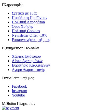
Πληροφορίες
Σχετικά με εμάς
Παράδοση Προϊόντων
Πολιτική Απορρήτου
Όροι Χρήσης
Πολιτική Cookies
Newsletter Offer -10%
Επικοινωνήστε μαζί μας
Εξυπηρέτηση Πελατών
Χάρτης Ιστότοπου
Λίστα Αγαπημένων
Ευρετήριο Καλλιτεχνών
Αγορά Δωροεπιταγής
Συνδεθείτε μαζί μας
Facebook
Instagram
Youtube
Μέθοδοι Πληρωμών