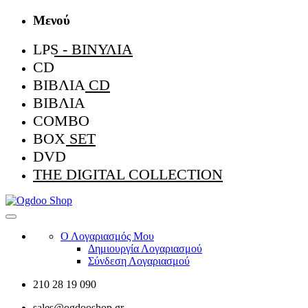
Μενού
LPS - ΒΙΝΎΛΙΑ
CD
ΒΙΒΛΊΑ CD
ΒΙΒΛΊΑ
COMBO
BOX SET
DVD
THE DIGITAL COLLECTION
Ο Λογαριασμός Μου
Δημιουργία Λογαριασμού
Σύνδεση Λογαριασμού
210 28 19 090
sales@ogdooshop.gr