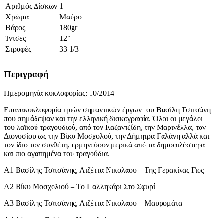
Αριθμός Δίσκων
1
Χρώμα
Μαύρο
Βάρος
180gr
Ίντσες
12"
Στροφές
33 1/3
Περιγραφή
Ημερομηνία κυκλοφορίας: 10/2014
Επανακυκλοφορία τριών σημαντικών έργων του Βασίλη Τσιτσάνη
που σημάδεψαν και την ελληνική δισκογραφία. Όλοι οι μεγάλοι
του λαϊκού τραγουδιού, από τον Καζαντζίδη, την Μαρινέλλα, τον
Διονυσίου ως την Βίκυ Μοσχολού, την Δήμητρα Γαλάνη αλλά και
τον ίδιο τον συνθέτη, ερμηνεύουν μερικά από τα δημοφιλέστερα
και πιο αγαπημένα του τραγούδια.
Α1 Βασίλης Τσιτσάνης, Λιζέττα Νικολάου – Της Γερακίνας Γιος
Α2 Βίκυ Μοσχολιού – Το Παλληκάρι Στο Σφυρί
Α3 Βασίλης Τσιτσάνης, Λιζέττα Νικολάου – Μαυρομάτα