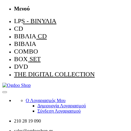
Μενού
LPS - ΒΙΝΎΛΙΑ
CD
ΒΙΒΛΊΑ CD
ΒΙΒΛΊΑ
COMBO
BOX SET
DVD
THE DIGITAL COLLECTION
Ο Λογαριασμός Μου
Δημιουργία Λογαριασμού
Σύνδεση Λογαριασμού
210 28 19 090
sales@ogdooshop.gr