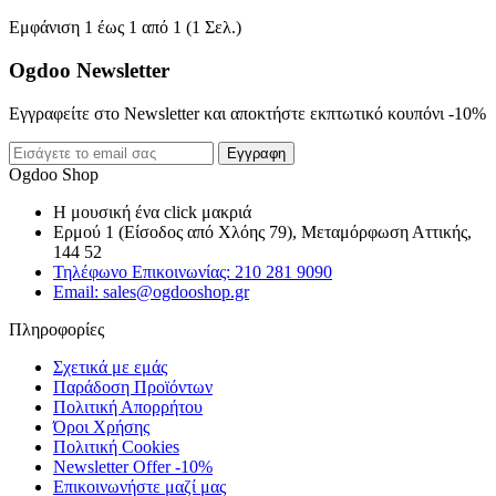
Εμφάνιση 1 έως 1 από 1 (1 Σελ.)
Ogdoo Newsletter
Εγγραφείτε στο Newsletter και αποκτήστε εκπτωτικό κουπόνι -10%
Εγγραφη
Ogdoo Shop
Η μουσική ένα click μακριά
Ερμού 1 (Είσοδος από Χλόης 79), Μεταμόρφωση Αττικής,
144 52
Τηλέφωνο Επικοινωνίας: 210 281 9090
Email: sales@ogdooshop.gr
Πληροφορίες
Σχετικά με εμάς
Παράδοση Προϊόντων
Πολιτική Απορρήτου
Όροι Χρήσης
Πολιτική Cookies
Newsletter Offer -10%
Επικοινωνήστε μαζί μας