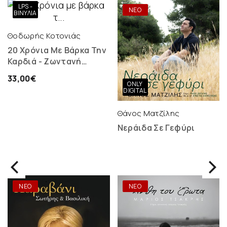
LPS -
ΝΕΟ
ΝΕΟ
ΒΙΝΎΛΙΑ
Θοδωρής Κοτονιάς
20 Χρόνια Με Βάρκα Την
Καρδιά - Ζωντανή
Ηχογράφηση - 2 LP
33,00€
ONLY
DIGITAL
Θάνος Ματζίλης
Νεράιδα Σε Γεφύρι
ΝΕΟ
ΝΕΟ