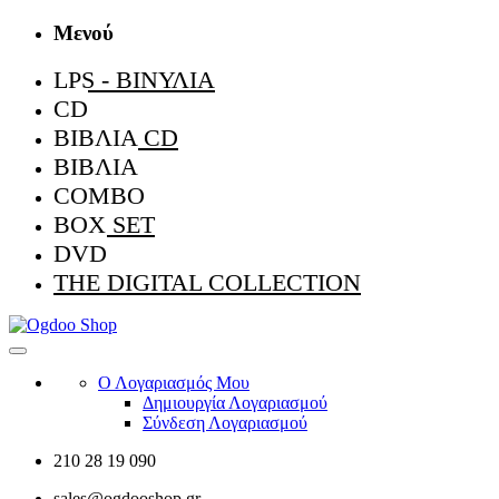
Μενού
LPS - ΒΙΝΎΛΙΑ
CD
ΒΙΒΛΊΑ CD
ΒΙΒΛΊΑ
COMBO
BOX SET
DVD
THE DIGITAL COLLECTION
Ο Λογαριασμός Μου
Δημιουργία Λογαριασμού
Σύνδεση Λογαριασμού
210 28 19 090
sales@ogdooshop.gr