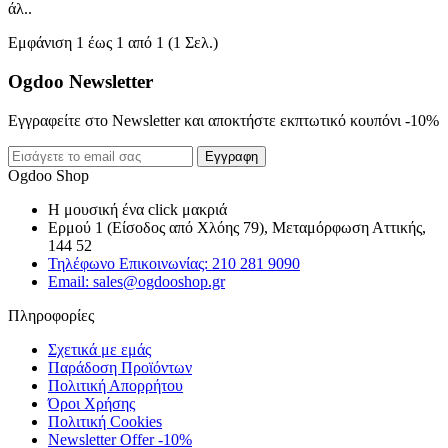
άλ..
Εμφάνιση 1 έως 1 από 1 (1 Σελ.)
Ogdoo Newsletter
Εγγραφείτε στο Newsletter και αποκτήστε εκπτωτικό κουπόνι -10%
Εγγραφη
Ogdoo Shop
Η μουσική ένα click μακριά
Ερμού 1 (Είσοδος από Χλόης 79), Μεταμόρφωση Αττικής,
144 52
Τηλέφωνο Επικοινωνίας: 210 281 9090
Email: sales@ogdooshop.gr
Πληροφορίες
Σχετικά με εμάς
Παράδοση Προϊόντων
Πολιτική Απορρήτου
Όροι Χρήσης
Πολιτική Cookies
Newsletter Offer -10%