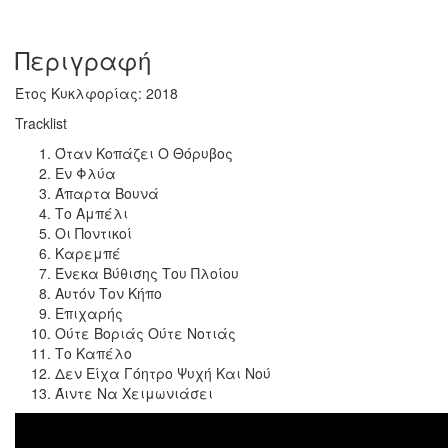
Περιγραφή
Έτος Κυκλφορίας: 2018
Tracklist
Όταν Κοπάζει Ο Θόρυβος
Εν Φλύα
Άπαρτα Βουνά
Το Αμπέλι
Οι Ποντικοί
Καρεμπέ
Ένεκα Βύθισης Του Πλοίου
Αυτόν Τον Κήπο
Επιχαρής
Ούτε Βοριάς Ούτε Νοτιάς
Το Καπέλο
Δεν Είχα Γόητρο Ψυχή Και Νού
Άιντε Να Χειμωνιάσει