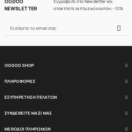
OGDOO
Εγγραφείτε στο Newsletter και
NEWSLETTER
αποκτήστε εκπτωτικό κουπόνι -10%
OGDOO SHOP
ΠΛΗΡΟΦΟΡΊΕΣ
ΕΞΥΠΗΡΈΤΗΣΗ ΠΕΛΑΤΏΝ
ΣΥΝΔΕΘΕΊΤΕ ΜΑΖΊ ΜΑΣ
ΜΈΘΟΔΟΙ ΠΛΗΡΩΜΏΝ