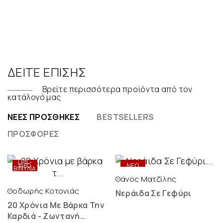
ΔΕΊΤΕ ΕΠΊΣΗΣ
Βρείτε περισσότερα προϊόντα από τον
κατάλογό μας
ΝΈΕΣ ΠΡΟΣΘΉΚΕΣ
BESTSELLERS
ΠΡΟΣΦΟΡΈΣ
ONLY
DIGITAL
LPS -
ΝΕΟ
ΝΕΟ
ΒΙΝΎΛΙΑ
Θάνος Ματζίλης
Θοδωρής Κοτονιάς
Νεράιδα Σε Γεφύρι
20 Χρόνια Με Βάρκα Την
Καρδιά - Ζωντανή