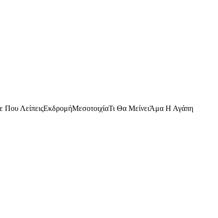
ε Που ΛείπειςΕκδρομήΜεσοτοιχίαΤι Θα ΜείνειΆμα Η Αγάπη