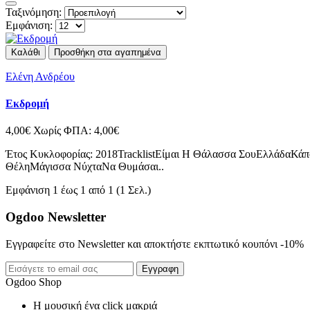
Ταξινόμηση:
Εμφάνιση:
Καλάθι
Προσθήκη στα αγαπημένα
Ελένη Ανδρέου
Εκδρομή
4,00€
Χωρίς ΦΠΑ: 4,00€
Έτος Κυκλοφορίας: 2018TracklistΕίμαι Η Θάλασσα ΣουΕλλάδαΚ
ΘέληΜάγισσα ΝύχταΝα Θυμάσαι..
Εμφάνιση 1 έως 1 από 1 (1 Σελ.)
Ogdoo Newsletter
Εγγραφείτε στο Newsletter και αποκτήστε εκπτωτικό κουπόνι -10%
Εγγραφη
Ogdoo Shop
Η μουσική ένα click μακριά