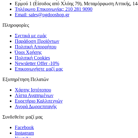
Ερμού 1 (Είσοδος από Χλόης 79), Μεταμόρφωση Αττικής, 14
Τηλέφωνο Επικοινωνίας: 210 281 9090
Email: sales@ogdooshop.gr
Πληροφορίες
Σχετικά με εμάς
Παράδοση Προϊόντων
Πολιτική Απορρήτου
Όροι Χρήσης
Πολιτική Cookies
Newsletter Offer -10%
Επικοινωνήστε μαζί μας
Εξυπηρέτηση Πελατών
Χάρτης Ιστότοπου
Λίστα Αγαπημένων
Ευρετήριο Καλλιτεχνών
Αγορά Δωροεπιταγής
Συνδεθείτε μαζί μας
Facebook
Instagram