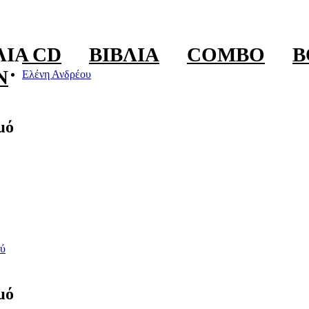
ΛΊΑ CD
ΒΙΒΛΊΑ
COMBO
B
N
Ελένη Ανδρέου
μό
ύ
μό