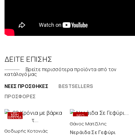
ΔΕΊΤΕ ΕΠΊΣΗΣ
Βρείτε περισσότερα προϊόντα από τον
κατάλογό μας
ΝΈΕΣ ΠΡΟΣΘΉΚΕΣ
BESTSELLERS
ΠΡΟΣΦΟΡΈΣ
ONLY
DIGITAL
LPS -
ΝΕΟ
ΝΕΟ
ΒΙΝΎΛΙΑ
Θάνος Ματζίλης
Θοδωρής Κοτονιάς
Νεράιδα Σε Γεφύρι