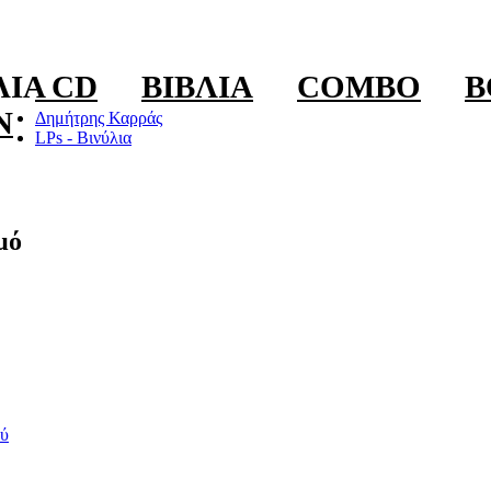
ΛΊΑ CD
ΒΙΒΛΊΑ
COMBO
B
N
Δημήτρης Καρράς
LPs - Βινύλια
μό
ύ