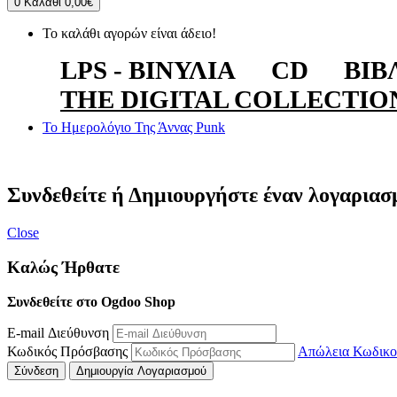
0
Καλάθι
0,00€
Το καλάθι αγορών είναι άδειο!
LPS - ΒΙΝΎΛΙΑ
CD
ΒΙΒ
THE DIGITAL COLLECTIO
Το Ημερολόγιο Της Άννας Punk
Συνδεθείτε ή Δημιουργήστε έναν λογαριασ
Close
Καλώς Ήρθατε
Συνδεθείτε στο Ogdoo Shop
E-mail Διεύθυνση
Κωδικός Πρόσβασης
Απώλεια Κωδικο
Σύνδεση
Δημιουργία Λογαριασμού