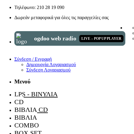
Τηλέφωνο: 210 28 19 090
Δωρεάν μεταφορικά για όλες τις παραγγελίες σας
ogdoo web radio
LIVE – POP UP PLAYER
Σύνδεση / Εγγραφή
Δημιουργία Λογαριασμού
Σύνδεση Λογαριασμού
Μενού
LPS - ΒΙΝΎΛΙΑ
CD
ΒΙΒΛΊΑ CD
ΒΙΒΛΊΑ
COMBO
BOX SET